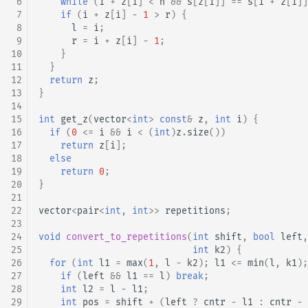
 6
while
(
i
+
z
[
i
]
<
n
&&
s
[
z
[
i
]]
==
s
[
i
+
z
[
i
]]
 7
if
(
i
+
z
[
i
]
-
1
>
r
)
{
 8
l
=
i
;
 9
r
=
i
+
z
[
i
]
-
1
;
10
}
11
}
12
return
z
;
13
}
14
15
int
get_z
(
vector
<
int
>
const
&
z
,
int
i
)
{
16
if
(
0
<=
i
&&
i
<
(
int
)
z
.
size
())
17
return
z
[
i
];
18
else
19
return
0
;
20
}
21
22
vector
<
pair
<
int
,
int
>>
repetitions
;
23
24
void
convert_to_repetitions
(
int
shift
,
bool
left
,
25
int
k2
)
{
26
for
(
int
l1
=
max
(
1
,
l
-
k2
);
l1
<=
min
(
l
,
k1
);
27
if
(
left
&&
l1
==
l
)
break
;
28
int
l2
=
l
-
l1
;
29
int
pos
=
shift
+
(
left
?
cntr
-
l1
:
cntr
-