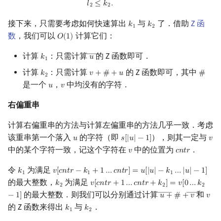
𝑙
≤
𝑘
.
2
2
接下来，只需要考虑如何快速算出
与
了．借助
Z 函
𝑘
𝑘
k
1
k
2
1
2
数
，我们可以
计算它们：
𝑂
(
1
)
O
(
1
)
――
计算
：只需计算
的 Z 函数即可．
𝑘
𝑢
k
1
u
―
1
计算
：只需计算
的 Z 函数即可，其中
𝑘
𝑣
+
#
+
𝑢
#
k
2
v
+
#
+
u
#
2
是一个
，
中均没有的字符．
𝑢
𝑣
u
v
右偏重串
计算右偏重串的方法与计算左偏重串的方法几乎一致．考虑
该重串第一个落入
的字符（即
），则其一定与
𝑢
𝑠
[
|
𝑢
|
−
1
]
𝑣
u
s
[
|
u
|
−
1
]
v
中的某个字符一致，记这个字符在
中的位置为
．
𝑣
𝑐
𝑛
𝑡
𝑟
v
cntr
令
为满足
𝑘
𝑣
[
𝑐
𝑛
𝑡
𝑟
−
𝑘
+
1
…
𝑐
𝑛
𝑡
𝑟
]
=
𝑢
[
|
𝑢
|
−
𝑘
…
|
𝑢
|
−
1
]
k
1
v
[
cntr
−
k
1
+
1
…
cntr
]
=
u
[
|
u
|
−
k
1
…
|
u
|
−
1
]
1
1
1
的最大整数，
为满足
𝑘
𝑣
[
𝑐
𝑛
𝑡
𝑟
+
1
…
𝑐
𝑛
𝑡
𝑟
+
𝑘
]
=
𝑣
[
0
…
𝑘
k
2
v
[
cntr
+
1
…
cntr
+
k
2
]
=
v
[
0
…
k
2
−
1
]
2
2
2
――
――
的最大整数．则我们可以分别通过计算
和
−
1
]
𝑢
+
#
+
𝑣
𝑣
u
―
+
#
+
v
―
v
的 Z 函数来得出
与
．
𝑘
𝑘
k
1
k
2
1
2