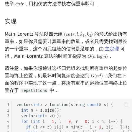
枚举
，用相仿的方法寻找右偏重串即可．
𝑐
𝑛
𝑡
𝑟
cntr
实现
Main–Lorentz 算法以四元组
的形式给出所有
(
𝑐
𝑛
𝑡
𝑟
,
𝑙
,
𝑘
,
𝑘
)
(
cntr
,
l
,
k
1
,
k
2
)
1
2
重串．如果你只需要计算重串的数量，或者只需要找到最长
的一个重串，这个四元组给的信息是足够的．由
主定理
可
得，Main–Lorentz 算法的时间复杂度为
．
𝑂
(
𝑛
l
o
g
𝑛
)
O
(
n
log
n
)
请注意，如果你想通过这些四元组来找到所有重串的起始位
置与终止位置，则最坏时间复杂度会达到
．我们在下
2
𝑂
(
𝑛
)
O
(
n
2
)
面的程序中实现了这一点，将所有重串的起始位置与终止位
置存于
中．
repetitions
 1
vector
<
int
>
z_function
(
string
const
&
s
)
{
 2
int
n
=
s
.
size
();
 3
vector
<
int
>
z
(
n
);
 4
for
(
int
i
=
1
,
l
=
0
,
r
=
0
;
i
<
n
;
i
++
)
{
 5
if
(
i
<=
r
)
z
[
i
]
=
min
(
r
-
i
+
1
,
z
[
i
-
l
]);