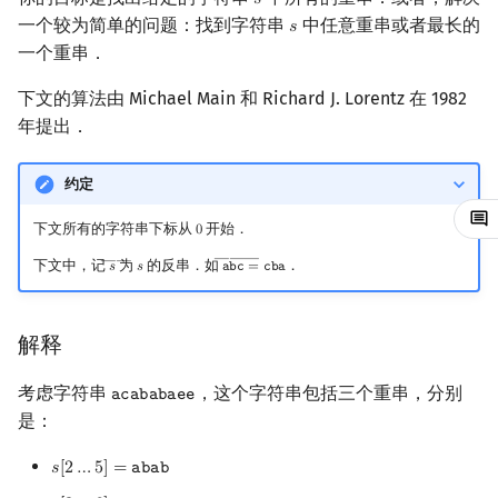
𝑠
s
一个较为简单的问题：找到字符串
中任意重串或者最长的
𝑠
s
镜像站列表
Special Judge
Java 速成
前缀和 & 差分
IDA*
状压 DP
置换和排列
块状数据结构
拓扑排序
扫描线
有限状态自动机
寻找交叉重串
Dev-C++
文件操作
Lambda 表达式
归并排序
裴蜀定理 & 一次不定方程
多项式多点求值|快速插值
贝尔数
线性基
AVL 树
虚树
一个重串．
致谢
Testlib
Java 进阶
二分
回溯法
数位 DP
弧度制与坐标系
单调栈
最短路问题
旋转卡壳
计算理论基础
左偏重串的判定
CLion
pb_ds
堆排序
费马小定理 & 欧拉定理
多项式初等函数
伯努利数
线性映射
红黑树
树分治
下文的算法由 Michael Main 和 Richard J. Lorentz 在 1982
年提出．
Polygon
倍增
Dancing Links
插头 DP
复数
单调队列
生成树问题
半平面交
字节顺序
右偏重串
Geany
编译优化
桶排序
模逆元
常系数齐次线性递推
Entringer Number
特征多项式
左偏红黑树
动态树分治
约定
OJ 工具
构造
Alpha–Beta 剪枝
计数 DP
数论
ST 表
斯坦纳树
平面最近点对
约瑟夫问题
实现
Xcode
希尔排序
线性同余方程
多项式平移|连续点值平移
Eulerian Number
对角化
AA 树
AHU 算法
下文所有的字符串下标从
开始．
0
0
LaTeX 入门
优化
动态 DP
多项式与生成函数
树状数组
拆点
随机增量法
表达式求值
GUIDE
锦标赛排序
中国剩余定理
符号化方法
分拆数
Jordan标准型
树哈希
―――
――
下文中，记
为
的反串．如
．
𝑠
𝑠
𝚊
𝚋
𝚌
=
𝚌
𝚋
𝚊
s
―
s
a
b
c
―
=
c
b
a
Git
概率 DP
组合数学
线段树
连通性相关
反演变换
在一台机器上规划任务
Sublime Text
Tim 排序
升幂引理
Lagrange 反演
范德蒙德卷积
树上随机游走
解释
DP 套 DP
线性代数
划分树
环计数问题
计算几何杂项
主元素问题
CP Editor
排序相关 STL
阶乘取模
形式幂级数复合|复合逆
Pólya 计数
考虑字符串
，这个字符串包括三个重串，分别
𝚊
𝚌
𝚊
𝚋
𝚊
𝚋
𝚊
𝚎
𝚎
a
c
a
b
a
b
a
e
e
DP 优化
线性规划
二叉搜索树 & 平衡树
最小环
Garsia–Wachs 算法
Code::Blocks
排序应用
卢卡斯定理
普通生成函数
图论计数
是：
𝑠
[
2
…
5
]
=
𝚊
𝚋
𝚊
𝚋
其它 DP 方法
抽象代数
跳表
2-SAT
15-puzzle
同余方程
指数生成函数
s
[
2
…
5
]
=
a
b
a
b