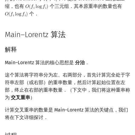
𝑓
𝑡
𝑖
𝑖
缩，也有
个三元组．其本原重串的数量也有
𝑂
(
𝑓
l
o
g
𝑓
)
O
(
f
log
f
)
𝑖
𝑖
个．
𝑂
(
𝑓
l
o
g
𝑓
)
O
(
f
log
f
)
𝑖
𝑖
Main–Lorentz 算法
解释
Main–Lorentz 算法的核心思想是
分治
．
这个算法将字符串分为左、右两部分，首先计算完全处于字
符串左部（或右部）的重串数量，然后计算起始位置在左
部，终止在右部的重串数量．（下文中，我们将这种重串称
为
交叉重串
）
计算交叉重串的数量是 Main–Lorentz 算法的关键点，我们
将在下文详细探讨．