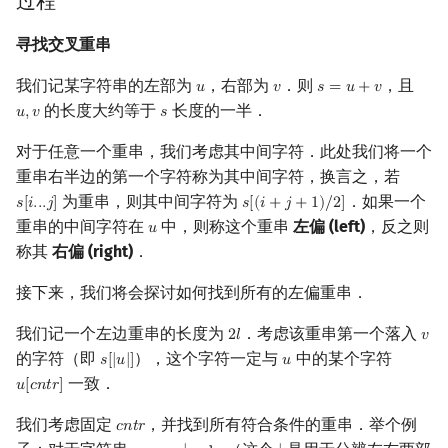
过程
寻找交叉重串
我们记某字符串的左部为
，右部为
．则
，且
𝑢
𝑣
𝑠
=
𝑢
+
𝑣
u
v
s
=
u
+
v
的长度大约等于
长度的一半．
𝑢
,
𝑣
𝑠
u
,
v
s
对于任意一个重串，我们考虑其中间字符．此处我们将一个
重串右半边的第一个字符称为其中间字符，换言之，若
为重串，则其中间字符为
．如果一个
𝑠
[
𝑖
.
.
.
𝑗
]
𝑠
[
(
𝑖
+
𝑗
+
1
)
/
2
]
s
[
i
.
.
.
j
]
s
[
(
i
+
j
+
1
)
/
2
]
重串的中间字符在
中，则称这个重串
左偏 (left)
，反之则
𝑢
u
称其
右偏 (right)
．
接下来，我们将会探讨如何找到所有的左偏重串．
我们记一个左边重串的长度为
．考虑该重串第一个落入
2
𝑙
𝑣
2
l
v
的字符（即
），这个字符一定与
中的某个字符
𝑠
[
|
𝑢
|
]
𝑢
s
[
|
u
|
]
u
一致．
𝑢
[
𝑐
𝑛
𝑡
𝑟
]
u
[
cntr
]
我们考虑固定
，并找到所有符合条件的重串．举个例
𝑐
𝑛
𝑡
𝑟
cntr