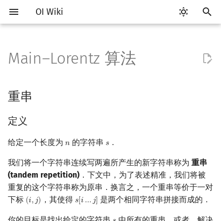
OI Wiki
键
入
Main–Lorentz 算法
Getting Started
比赛相关简介
工具软件简介
语言基础简介
算法基础简介
搜索部分简介
动态规划部分简介
后缀数组简介
重串
数学部分简介
数据结构部分简介
图论部分简介
计算几何部分简介
杂项简介
RMQ
OI 赛事与赛制
题型概述
读入、输出优化
Vim
评测工具简介
Testlib 简介
Hello, World!
C++ 标准库简介
类
复杂度简介
排序简介
DP 优化简介
数字系统简介
数论基础
多项式与生成函数简介
排列组合
线性代数简介
线性规划基础
基本概念
基本概念
博弈论简介
插值
并查集
堆简介
分块思想
线段树基础
二叉搜索树 & 平衡树
可持久化数据结构简介
线段树套线段树
Link Cut Tree
树基础
最短路
最小生成树
强连通分量
网络流简介
图匹配
离线算法简介
随机函数
以
开
关于本项目
赛事
代码编辑工具
C++ 基础
复杂度
DFS（搜索）
动态规划基础
最优原地后缀排序算法
布尔代数
栈
图论相关概念
二维计算几何基础
离散化
并查集应用
定义
ICPC/CCPC 赛事与赛制
交互题
分段打表
Emacs
Arbiter
通用
C++ 语法基础
STL 容器
命名空间
均摊复杂度
选择排序
单调队列/单调栈优化
进位制
模算术简介
代数基本定理
抽屉原理
向量
单纯形法
群论
条件概率与独立性
公平组合游戏
数值积分
并查集复杂度
二叉堆
块状数组
线段树合并 & 分裂
Treap
可持久化线段树
平衡树套线段树
全局平衡二叉树
树的直径
差分约束
最小树形图
双连通分量
最大流
二分图最大匹配
CDQ 分治
随机化技巧
重串
始
如何参与
题型
评测工具
C++ 标准库
枚举
BFS（搜索）
记忆化搜索
数字系统
队列
图的存储
三维计算几何基础
双指针
括号序列
解释
常见错误
VS Code
Cena
Generator
变量
STL 算法
值类别
冒泡排序
斜率优化
平衡三进制
素数
快速傅里叶变换
容斥原理
内积和外积
环论
随机变量
零和游戏
高斯消元
配对堆
块状链表
李超线段树
Splay 树
可持久化块状数组
线段树套平衡树
Euler Tour Tree
树的中心
k 短路
最小直径生成树
割点和桥
最小割
二分图最大权匹配
整体二分
爬山算法
定义
搜
OI Wiki 不是什么
学习路线
命令行
C++ 进阶
模拟
双向搜索
背包 DP
位操作
链表
DFS（图论）
距离
离线算法
线段树与离线询问
重串的个数
常见技巧
Atom
CCR Plus
Validator
运算
bitset
重载运算符
插入排序
四边形不等式优化
格雷码
最大公约数
快速数论变换
斐波那契数列
矩阵
域论
随机变量的数字特征
非公平组合游戏
牛顿迭代法
左偏树
树分块
猫树
WBLT
可持久化平衡树
树状数组套权值线段树
Top Tree
树的重心
同余最短路
圆方树
费用流
一般图最大匹配
莫队算法
模拟退火
索
给定一个长度为
的字符串
．
𝑛
𝑠
n
s
我们将一个字符串连续写两遍所产生的新字符串称为
重串
格式手册
学习资源
命令行编译与调试
C++ 与其他常用语言的区别
递归 & 分治
启发式搜索
区间 DP
Main–Lorentz 算法
二进制集合操作
哈希表
BFS（图论）
Pick 定理
分数规划
Eclipse
Lemon
Interactor
流程控制语句
string
引用
计数排序
Slope Trick 优化
欧拉函数
快速沃尔什变换
错位排列
初等变换
Schreier–Sims 算法
概率不等式
Sqrt Tree
区间最值操作 & 区间历史
替罪羊树
可持久化字典树
分块套树状数组
最近公共祖先
点/边连通度
上下界网络流
一般图最大权匹配
(tandem repetition)
．下文中，为了表述精准，我们将被
值
重复的这个字符串称为原串．换言之，一个重串等价于一对
数学符号表
技巧
编译器
Pascal 转 C++ 急救
贪心
A*
DAG 上的 DP
高精度计算
并查集
树上问题
三角剖分
随机化
解释
Notepad++
Checker
高级数据类型
pair
常量
基数排序
WQS 二分
筛法
Chirp Z 变换
卡特兰数
行列式
笛卡尔树
可持久化可并堆
树链剖分
Stoer–Wagner 算法
稳定匹配
下标
，其使得
是两个相同字符串拼接而成的．
Kinetic Tournament Tree
(
𝑖
,
𝑗
)
𝑠
[
𝑖
…
𝑗
]
(
i
,
j
)
s
[
i
…
j
]
F.A.Q.
出题
WSL (Windows 10)
Python 速成
排序
迭代加深搜索
树形 DP
快速幂
堆
有向无环图
凸包
悬线法
过程
Kate
函数
新版 C++ 特性
快速排序
状态设计优化
分解质因数
多项式牛顿迭代
斯特林数
线性空间
Size Balanced Tree
树上启发式合并
你的目标是找出给定的字符串
中所有的重串．或者，解决