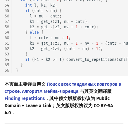
54
int
l
,
k1
,
k2
;
55
if
(
cntr
<
nu
)
{
56
l
=
nu
-
cntr
;
57
k1
=
get_z
(
z1
,
nu
-
cntr
);
58
k2
=
get_z
(
z2
,
nv
+
1
+
cntr
);
59
}
else
{
60
l
=
cntr
-
nu
+
1
;
61
k1
=
get_z
(
z3
,
nu
+
1
+
nv
-
1
-
(
cntr
-
nu
62
k2
=
get_z
(
z4
,
(
cntr
-
nu
)
+
1
);
63
}
64
if
(
k1
+
k2
>=
l
)
convert_to_repetitions
(
shif
65
}
66
}
本页面主要译自博文
Поиск всех тандемных повторов в
строке. Алгоритм Мейна-Лоренца
与其英文翻译版
Finding repetitions
．其中俄文版版权协议为 Public
Domain + Leave a Link；英文版版权协议为 CC-BY-SA
4.0．