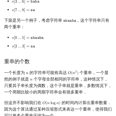
𝑠
[
3
…
6
]
=
𝚋
𝚊
𝚋
𝚊
s
[
3
…
6
]
=
b
a
b
a
概率论
可持久化数据结构
欧拉图
Kahan 求和
二次剩余
𝑠
[
7
…
8
]
=
𝚎
𝚎
s
[
7
…
8
]
=
e
e
博弈论
树套树
哈密顿图
珂朵莉树/颜色段均摊
阶 & 原根
下面是另一个例子，考虑字符串
，这个字符串只有
𝚊
𝚋
𝚊
𝚊
𝚋
𝚊
a
b
a
a
b
a
两个重串：
数值算法
K-D Tree
二分图
空间优化简介
离散对数
𝑠
[
0
…
5
]
=
𝚊
𝚋
𝚊
𝚊
𝚋
𝚊
s
[
0
…
5
]
=
a
b
a
a
b
a
序理论
动态树
平面图
高次剩余 & 单位根
𝑠
[
2
…
3
]
=
𝚊
𝚊
s
[
2
…
3
]
=
a
a
杨氏矩阵
析合树
弦图
数论分块
重串的个数
拟阵
PQ 树
图的着色
狄利克雷卷积
一个长度为
的字符串可能有高达
个重串，一个显
2
𝑛
𝑂
(
𝑛
)
n
O
(
n
2
)
然的例子就是
个字母全部相同的字符串，这种情况下，
𝑛
n
Berlekamp–Massey 算法
手指树
网络流
莫比乌斯反演
只要其子串长度为偶数，这个子串就是重串．多数情况下，
一个周期比较小的周期字符串会有很多重串．
霍夫曼树
图的匹配
杜教筛
但这并不影响我们在
的时间内计算出重串数量．
𝑂
(
𝑛
l
o
g
𝑛
)
O
(
n
log
n
)
Prüfer 序列
Powerful Number 筛
因为这个算法通过某种压缩形式来表达一个重串，使得我们
可以将多个重串压缩为一个．