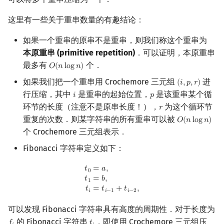
矩阵树定理
Min_25 筛
这里有一些关于重串数量的有趣结论：
LGV 引理
洲阁筛
如果一个重串的原串不是重串，则我们称这个重串为
本原重串 (primitive repetition)
．可以证明，本原重串
最大团搜索算法
类欧几里德算法
最多有
个．
𝑂
(
𝑛
l
o
g
𝑛
)
O
(
n
log
n
)
如果我们把一个重串用 Crochemore 三元组
进
支配树
Meissel–Lehmer 算法
(
𝑖
,
𝑝
,
𝑟
)
(
i
,
p
,
r
)
行压缩，其中
是重串的起始位置，
是该重串某个循
𝑖
𝑝
i
p
图上随机游走
连分数
环节的长度（注意不是原串长度！），
为这个循环节
𝑟
r
重复的次数．则某字符串的所有重串可以被
𝑂
(
𝑛
l
o
g
𝑛
)
O
(
n
log
n
)
Stern–Brocot 树与 Farey
个 Crochemore 三元组表示．
Fibonacci 字符串定义如下：
二次域
t
0
=
a
,
t
1
=
b
,
t
i
=
t
i
−
1
+
t
i
−
2
,
𝑡
=
𝑎
,
0
𝑡
=
𝑏
,
Pell 方程
1
𝑡
=
𝑡
+
𝑡
,
𝑖
𝑖
−
1
𝑖
−
2
可以发现 Fibonacci 字符串具有高度的周期性．对于长度为
的 Fibonacci 字符串
，即使用 Crochemore 三元组压
f
t
i