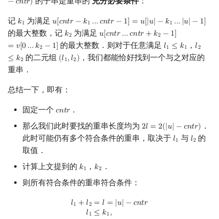
的子串是重串的
充分必要条件
：
−
𝑐
𝑛
𝑡
𝑟
)
记
为满足
𝑘
𝑢
[
𝑐
𝑛
𝑡
𝑟
−
𝑘
…
𝑐
𝑛
𝑡
𝑟
−
1
]
=
𝑢
[
|
𝑢
|
−
𝑘
…
|
𝑢
|
−
1
]
k
1
u
[
cntr
−
k
1
…
cntr
−
1
]
=
u
[
|
u
|
−
k
1
…
|
u
|
−
1
]
1
1
1
的最大整数，记
为满足
𝑘
𝑢
[
𝑐
𝑛
𝑡
𝑟
…
𝑐
𝑛
𝑡
𝑟
+
𝑘
−
1
]
k
2
u
[
cntr
…
cntr
+
k
2
−
1
]
=
v
[
0
…
k
2
−
1
]
2
2
的最大整数．则对于任意满足
，
=
𝑣
[
0
…
𝑘
−
1
]
𝑙
≤
𝑘
𝑙
l
1
≤
k
1
l
2
≤
k
2
2
1
1
2
的二元组
，我们都能恰好找到一个与之对应的
≤
𝑘
(
𝑙
,
𝑙
)
(
l
1
,
l
2
)
2
1
2
重串．
总结一下，即有：
固定一个
．
𝑐
𝑛
𝑡
𝑟
cntr
那么我们此时要找的重串长度均为
．
2
𝑙
=
2
(
|
𝑢
|
−
𝑐
𝑛
𝑡
𝑟
)
2
l
=
2
(
|
u
|
−
cntr
)
此时可能仍有多个符合条件的重串，取决于
与
的
𝑙
𝑙
l
1
l
2
1
2
取值．
计算上文提到的
，
．
𝑘
𝑘
k
1
k
2
1
2
则所有符合条件的重串符合条件：
l
1
+
l
2
=
l
=
|
u
|
−
cntr
l
1
≤
k
1
,
l
2
≤
k
2
.
𝑙
+
𝑙
=
𝑙
=
|
𝑢
|
−
𝑐
𝑛
𝑡
𝑟
1
2
𝑙
≤
𝑘
,
1
1