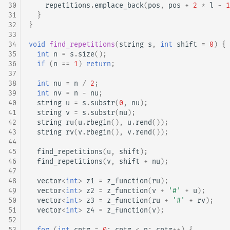
30
repetitions
.
emplace_back
(
pos
,
pos
+
2
*
l
-
1
31
}
32
}
33
34
void
find_repetitions
(
string
s
,
int
shift
=
0
)
{
35
int
n
=
s
.
size
();
36
if
(
n
==
1
)
return
;
37
38
int
nu
=
n
/
2
;
39
int
nv
=
n
-
nu
;
40
string
u
=
s
.
substr
(
0
,
nu
);
41
string
v
=
s
.
substr
(
nu
);
42
string
ru
(
u
.
rbegin
(),
u
.
rend
());
43
string
rv
(
v
.
rbegin
(),
v
.
rend
());
44
45
find_repetitions
(
u
,
shift
);
46
find_repetitions
(
v
,
shift
+
nu
);
47
48
vector
<
int
>
z1
=
z_function
(
ru
);
49
vector
<
int
>
z2
=
z_function
(
v
+
'#'
+
u
);
50
vector
<
int
>
z3
=
z_function
(
ru
+
'#'
+
rv
);
51
vector
<
int
>
z4
=
z_function
(
v
);
52
53
for
(
int
cntr
=
0
;
cntr
<
n
;
cntr
++
)
{