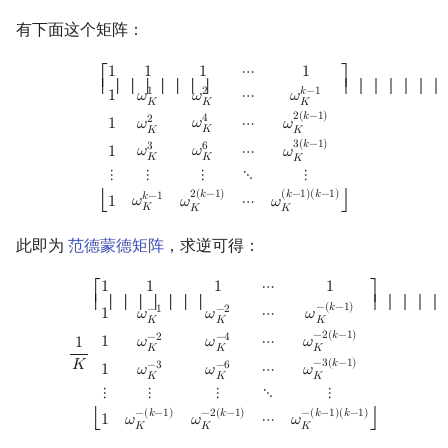
有下面这个矩阵：
[
1
1
1
⋯
1
1
ω
K
1
ω
K
2
⋯
ω
K
k
−
1
1
ω
K
2
ω
K
4
⋯
ω
K
2
(
k
−
1
)
1
ω
K
3
ω
K
6
⋯
ω
K
3
(
1
1
1
⋯
1
⎡
⎤
⎢ ⎢ ⎢ ⎢ ⎢ ⎢ ⎢ ⎢
⎥ ⎥ ⎥ ⎥ ⎥ ⎥ ⎥
𝑘
−
1
1
2
1
⋯
𝜔
𝜔
𝜔
𝐾
𝐾
𝐾
2
(
𝑘
−
1
)
4
2
𝜔
𝜔
1
⋯
𝜔
𝐾
𝐾
𝐾
3
(
𝑘
−
1
)
3
6
𝜔
𝜔
𝜔
1
⋯
𝐾
𝐾
𝐾
⋮
⋮
⋮
⋱
⋮
2
(
𝑘
−
1
)
(
𝑘
−
1
)
(
𝑘
−
1
)
𝑘
−
1
𝜔
𝜔
𝜔
1
⋯
⎣
⎦
𝐾
𝐾
𝐾
此即为
范德蒙德矩阵
，求逆可得：
1
K
[
1
1
1
⋯
1
1
ω
K
−
1
ω
K
−
2
⋯
ω
K
−
(
k
−
1
)
1
ω
K
−
2
ω
K
−
4
⋯
ω
K
−
2
(
k
−
1
)
1
ω
K
−
3
ω
1
1
1
⋯
1
⎡
⎤
⎢ ⎢ ⎢ ⎢ ⎢ ⎢ ⎢ ⎢
⎥ ⎥ ⎥ ⎥ ⎥ 
−
(
𝑘
−
1
)
−
1
−
2
𝜔
1
⋯
𝜔
𝜔
𝐾
𝐾
𝐾
−
2
(
𝑘
−
1
)
−
2
−
4
𝜔
1
⋯
𝜔
𝜔
1
𝐾
𝐾
𝐾
𝐾
−
3
(
𝑘
−
1
)
−
3
−
6
𝜔
1
⋯
𝜔
𝜔
𝐾
𝐾
𝐾
⋮
⋮
⋮
⋱
⋮
−
(
𝑘
−
1
)
−
2
(
𝑘
−
1
)
−
(
𝑘
−
1
)
(
𝑘
−
1
)
𝜔
𝜔
𝜔
1
⋯
⎣
⎦
𝐾
𝐾
𝐾