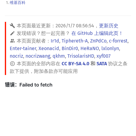
维基百科
本页面最近更新：
2026/1/7 08:56:54
，
更新历史
发现错误？想一起完善？
在 GitHub 上编辑此页！
本页面贡献者：
Ir1d
,
Tiphereth-A
,
ZnPdCo
,
c-forrest
,
Enter-tainer
,
Xeonacid
,
BinDir0
,
HeRaNO
,
lxlonlyn
,
nocriz
,
nocrizwang
,
qkhm
,
TrisolarisHD
,
xyf007
本页面的全部内容在
CC BY-SA 4.0
和
SATA
协议之条
款下提供，附加条款亦可能应用