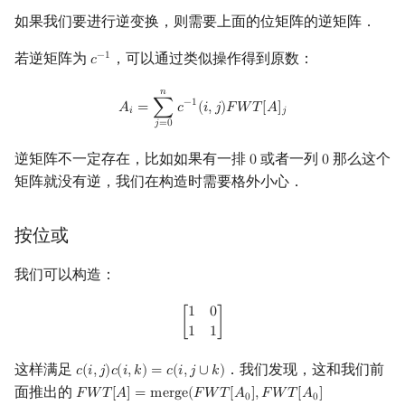
如果我们要进行逆变换，则需要上面的位矩阵的逆矩阵．
若逆矩阵为
，可以通过类似操作得到原数：
−
1
𝑐
c
−
1
𝑛
A
i
=
∑
j
=
0
n
c
−
1
(
i
,
j
)
F
W
T
[
A
]
j
−
1
𝐴
=
∑
𝑐
(
𝑖
,
𝑗
)
𝐹
𝑊
𝑇
[
𝐴
]
𝑖
𝑗
𝑗
=
0
逆矩阵不一定存在，比如如果有一排
或者一列
那么这个
0
0
0
0
矩阵就没有逆，我们在构造时需要格外小心．
按位或
我们可以构造：
[
1
0
1
1
]
1
0
[
]
1
1
这样满足
．我们发现，这和我们前
𝑐
(
𝑖
,
𝑗
)
𝑐
(
𝑖
,
𝑘
)
=
𝑐
(
𝑖
,
𝑗
∪
𝑘
)
c
(
i
,
j
)
c
(
i
,
k
)
=
c
(
i
,
j
∪
k
)
面推出的
𝐹
𝑊
𝑇
[
𝐴
]
=
m
e
r
g
e
(
𝐹
𝑊
𝑇
[
𝐴
]
,
𝐹
𝑊
𝑇
[
𝐴
]
F
W
T
[
A
]
=
merge
(
F
W
T
[
A
0
]
,
F
W
T
[
A
0
]
+
F
W
T
[
A
1
]
)
0
0