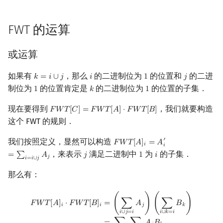
回文树
二次剩余
参考资料
可持久化数据结构
欧拉图
Kahan 求和
FWT 的运算
序列自动机
阶 & 原根
树套树
哈密顿图
珂朵莉树/颜色段均摊
或运算
最小表示法
离散对数
K-D Tree
二分图
空间优化简介
如果有
，那么
的二进制位为
的位置和
的二进
𝑘
=
𝑖
∪
𝑗
𝑖
1
𝑗
k
=
i
∪
j
i
1
j
Lyndon 分解
高次剩余 & 单位根
动态树
平面图
制位为
的位置肯定是
的二进制位为
的位置的子集．
1
𝑘
1
1
k
1
现在要得到
，我们就要构造
Main–Lorentz 算法
数论分块
析合树
弦图
𝐹
𝑊
𝑇
[
𝐶
]
=
𝐹
𝑊
𝑇
[
𝐴
]
⋅
𝐹
𝑊
𝑇
[
𝐵
]
F
W
T
[
C
]
=
F
W
T
[
A
]
⋅
F
W
T
[
B
]
这个 FWT 的规则．
狄利克雷卷积
PQ 树
图的着色
我们按照定义，显然可以构造
′
𝐹
𝑊
𝑇
[
𝐴
]
=
𝐴
F
W
T
[
A
]
i
=
A
i
′
=
∑
i
=
i
∪
j
A
j
𝑖
𝑖
，来表示
满足二进制中
为
的子集．
=
∑
𝐴
𝑗
1
𝑖
j
1
i
莫比乌斯反演
手指树
网络流
𝑗
𝑖
=
𝑖
∪
𝑗
那么有：
杜教筛
霍夫曼树
图的匹配
F
W
T
[
A
]
i
⋅
F
W
T
[
B
]
i
=
(
∑
i
∪
j
=
i
A
j
)
(
∑
i
∪
k
=
i
B
k
)
=
∑
i
∪
j
=
i
∑
i
∪
k
=
i
A
j
B
k
=
∑
i
∪
(
=
(
∑
𝐴
)
(
∑
𝐵
)
𝐹
𝑊
𝑇
[
𝐴
]
⋅
𝐹
𝑊
𝑇
[
𝐵
]
Powerful Number 筛
Prüfer 序列
𝑗
𝑘
𝑖
𝑖
𝑖
∪
𝑗
=
𝑖
𝑖
∪
𝑘
=
𝑖