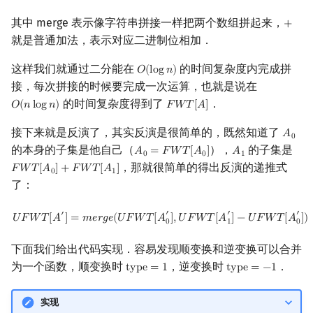
其中 merge 表示像字符串拼接一样把两个数组拼起来，
+
+
就是普通加法，表示对应二进制位相加．
这样我们就通过二分能在
的时间复杂度内完成拼
𝑂
(
l
o
g
𝑛
)
O
(
log
n
)
接，每次拼接的时候要完成一次运算，也就是说在
的时间复杂度得到了
．
𝑂
(
𝑛
l
o
g
𝑛
)
𝐹
𝑊
𝑇
[
𝐴
]
O
(
n
log
n
)
F
W
T
[
A
]
接下来就是反演了，其实反演是很简单的，既然知道了
𝐴
A
0
0
的本身的子集是他自己（
），
的子集是
𝐴
=
𝐹
𝑊
𝑇
[
𝐴
]
𝐴
A
0
=
F
W
T
[
A
0
]
A
1
0
0
1
，那就很简单的得出反演的递推式
𝐹
𝑊
𝑇
[
𝐴
]
+
𝐹
𝑊
𝑇
[
𝐴
]
F
W
T
[
A
0
]
+
F
W
T
[
A
1
]
0
1
了：
U
F
W
T
[
A
′
]
=
m
e
r
g
e
(
U
F
W
T
[
A
0
′
]
,
U
F
W
T
[
A
1
′
]
−
U
F
W
T
[
A
0
′
]
)
′
′
′
′
𝑈
𝐹
𝑊
𝑇
[
𝐴
]
=
𝑚
𝑒
𝑟
𝑔
𝑒
(
𝑈
𝐹
𝑊
𝑇
[
𝐴
]
,
𝑈
𝐹
𝑊
𝑇
[
𝐴
]
−
𝑈
𝐹
𝑊
𝑇
[
𝐴
]
)
0
1
0
下面我们给出代码实现．容易发现顺变换和逆变换可以合并
为一个函数，顺变换时
，逆变换时
．
t
y
p
e
=
1
t
y
p
e
=
−
1
type
=
1
type
=
−
1
实现