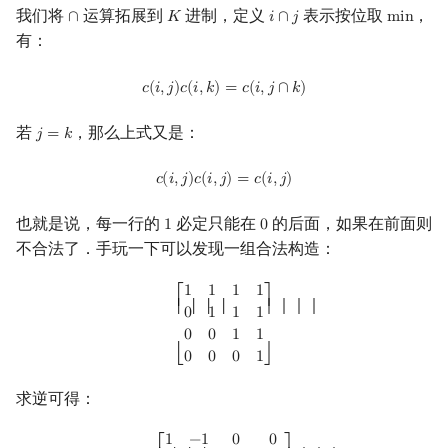
我们将
运算拓展到
进制，定义
表示按位取
，
∩
𝐾
𝑖
∩
𝑗
m
i
n
∩
K
i
∩
j
min
有：
c
(
i
,
j
)
c
(
i
,
k
)
=
c
(
i
,
j
∩
k
)
𝑐
(
𝑖
,
𝑗
)
𝑐
(
𝑖
,
𝑘
)
=
𝑐
(
𝑖
,
𝑗
∩
𝑘
)
若
，那么上式又是：
𝑗
=
𝑘
j
=
k
c
(
i
,
j
)
c
(
i
,
j
)
=
c
(
i
,
j
)
𝑐
(
𝑖
,
𝑗
)
𝑐
(
𝑖
,
𝑗
)
=
𝑐
(
𝑖
,
𝑗
)
也就是说，每一行的
必定只能在
的后面，如果在前面则
1
0
1
0
不合法了．手玩一下可以发现一组合法构造：
[
1
1
1
1
0
1
1
1
0
0
1
1
0
0
0
1
]
1
1
1
1
⎡
⎤
⎢ ⎢ ⎢ ⎢
⎥ ⎥ ⎥ ⎥
0
1
1
1
0
0
1
1
0
0
0
1
⎣
⎦
求逆可得：
[
1
−
1
0
0
0
1
−
1
0
0
0
1
−
1
0
0
0
1
]
1
−
1
0
0