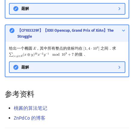
题解
【CF103329F】【XXII Opencup, Grand Prix of XiAn】The
Struggle
6
给出一个椭圆
，其中所有整点的坐标均在
之间．求
𝐸
[
1
,
4
⋅
1
0
]
E
[
1
,
4
⋅
10
6
]
9
的值．
3
3
−
2
−
1
∑
(
𝑥
⊕
𝑦
)
𝑥
𝑦
m
o
d
1
0
+
7
∑
(
x
,
y
)
∈
E
(
x
⊕
y
)
33
x
−
2
y
−
1
mod
10
9
+
7
(
𝑥
,
𝑦
)
∈
𝐸
题解
参考资料
桃酱的算法笔记
ZnPdCo 的博客