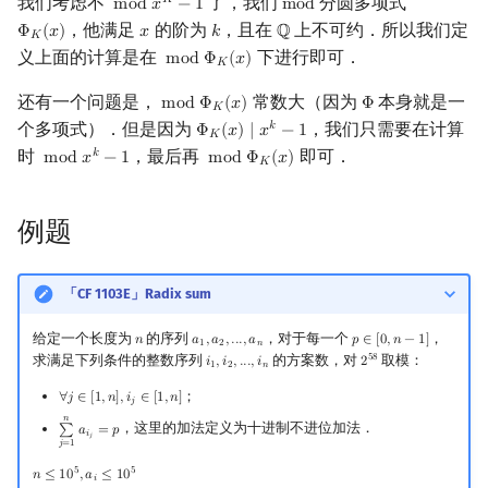
我们考虑不
了，我们
分圆多项式
𝐾
m
o
d
𝑥
−
1
m
o
d
mod
x
K
−
1
mod
，他满足
的阶为
，且在
上不可约．所以我们定
Φ
(
𝑥
)
𝑥
𝑘
ℚ
Φ
K
(
x
)
x
k
Q
𝐾
义上面的计算是在
下进行即可．
m
o
d
Φ
(
𝑥
)
mod
Φ
K
(
x
)
𝐾
还有一个问题是，
常数大（因为
本身就是一
m
o
d
Φ
(
𝑥
)
Φ
mod
Φ
K
(
x
)
Φ
𝐾
个多项式）．但是因为
，我们只需要在计算
𝑘
Φ
(
𝑥
)
∣
𝑥
−
1
Φ
K
(
x
)
∣
x
k
−
1
𝐾
时
，最后再
即可．
𝑘
m
o
d
𝑥
−
1
m
o
d
Φ
(
𝑥
)
mod
x
k
−
1
mod
Φ
K
(
x
)
𝐾
例题
「CF 1103E」Radix sum
给定一个长度为
的序列
，对于每一个
，
𝑛
𝑎
,
𝑎
,
.
.
.
,
𝑎
𝑝
∈
[
0
,
𝑛
−
1
]
n
a
1
,
a
2
,
.
.
.
,
a
n
p
∈
[
0
,
n
−
1
]
1
2
𝑛
求满足下列条件的整数序列
的方案数，对
取模：
5
8
𝑖
,
𝑖
,
.
.
.
,
𝑖
2
i
1
,
i
2
,
.
.
.
,
i
n
2
58
1
2
𝑛
；
∀
𝑗
∈
[
1
,
𝑛
]
,
𝑖
∈
[
1
,
𝑛
]
∀
j
∈
[
1
,
n
]
,
i
j
∈
[
1
,
n
]
𝑗
𝑛
，这里的加法定义为十进制不进位加法．
∑
𝑎
=
𝑝
∑
j
=
1
n
a
i
j
=
p
𝑖
𝑗
𝑗
=
1
5
5
𝑛
≤
1
0
,
𝑎
≤
1
0
n
≤
10
5
,
a
i
≤
10
5
𝑖