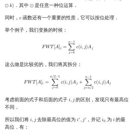
．其中
是任意一种位运算．
⊙
𝑘
)
⊙
⊙
同时，
函数还有一个重要的性质，它可以按位处理．
𝑐
c
举个例子，我们变换的时候：
F
W
T
[
A
]
i
=
∑
j
=
0
n
−
1
c
(
i
,
j
)
A
j
𝑛
−
1
𝐹
𝑊
𝑇
[
𝐴
]
=
∑
𝑐
(
𝑖
,
𝑗
)
𝐴
𝑖
𝑗
𝑗
=
0
这么做是比较劣的，我们将其拆分：
F
W
T
[
A
]
i
=
∑
j
=
0
n
/
2
−
1
c
(
i
,
j
)
A
j
+
∑
j
=
n
/
2
n
−
1
c
(
i
,
j
)
A
j
𝑛
/
2
−
1
𝑛
−
1
𝐹
𝑊
𝑇
[
𝐴
]
=
∑
𝑐
(
𝑖
,
𝑗
)
𝐴
+
∑
𝑐
(
𝑖
,
𝑗
)
𝐴
𝑖
𝑗
𝑗
𝑗
=
0
𝑗
=
𝑛
/
2
考虑前面的式子和后面的式子
的区别，发现只有最高位
𝑖
,
𝑗
i
,
j
不同．
所以我们将
去除最高位的值为
，并记
为
的最
′
′
𝑖
,
𝑗
𝑖
,
𝑗
𝑖
𝑖
i
,
j
i
′
,
j
′
i
0
i
0
高位．有：