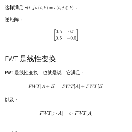
这样满足
．
𝑐
(
𝑖
,
𝑗
)
𝑐
(
𝑖
,
𝑘
)
=
𝑐
(
𝑖
,
𝑗
⊕
𝑘
)
c
(
i
,
j
)
c
(
i
,
k
)
=
c
(
i
,
j
⊕
k
)
逆矩阵：
[
0.5
0.5
0.5
−
0.5
]
0
.
5
0
.
5
[
]
0
.
5
−
0
.
5
FWT 是线性变换
FWT 是线性变换．也就是说，它满足：
F
W
T
[
A
+
B
]
=
F
W
T
[
A
]
+
F
W
T
[
B
]
𝐹
𝑊
𝑇
[
𝐴
+
𝐵
]
=
𝐹
𝑊
𝑇
[
𝐴
]
+
𝐹
𝑊
𝑇
[
𝐵
]
以及：
F
W
T
[
c
⋅
A
]
=
c
⋅
F
W
T
[
A
]
𝐹
𝑊
𝑇
[
𝑐
⋅
𝐴
]
=
𝑐
⋅
𝐹
𝑊
𝑇
[
𝐴
]