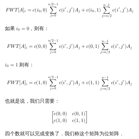
F
W
T
[
A
]
i
=
c
(
i
0
,
0
)
∑
j
=
0
n
/
2
−
1
c
(
i
′
,
j
′
)
A
j
+
c
(
i
0
,
1
)
∑
j
=
n
/
2
n
−
1
c
(
i
′
,
j
′
)
A
j
𝑛
/
2
−
1
𝑛
−
1
′
′
′
′
𝐹
𝑊
𝑇
[
𝐴
]
=
𝑐
(
𝑖
,
0
)
∑
𝑐
(
𝑖
,
𝑗
)
𝐴
+
𝑐
(
𝑖
,
1
)
∑
𝑐
(
𝑖
,
𝑗
)
𝐴
𝑖
0
𝑗
0
𝑗
𝑗
=
0
𝑗
=
𝑛
/
2
如果
，则有：
𝑖
=
0
i
0
=
0
0
F
W
T
[
A
]
i
=
c
(
0
,
0
)
∑
j
=
0
n
/
2
−
1
c
(
i
′
,
j
′
)
A
j
+
c
(
0
,
1
)
∑
j
=
n
/
2
n
−
1
c
(
i
′
,
j
′
)
A
j
𝑛
/
2
−
1
𝑛
−
1
′
′
′
′
𝐹
𝑊
𝑇
[
𝐴
]
=
𝑐
(
0
,
0
)
∑
𝑐
(
𝑖
,
𝑗
)
𝐴
+
𝑐
(
0
,
1
)
∑
𝑐
(
𝑖
,
𝑗
)
𝐴
𝑖
𝑗
𝑗
𝑗
=
0
𝑗
=
𝑛
/
2
则有：
𝑖
=
1
i
0
=
1
0
F
W
T
[
A
]
i
=
c
(
1
,
0
)
∑
j
=
0
n
/
2
−
1
c
(
i
′
,
j
′
)
A
j
+
c
(
1
,
1
)
∑
j
=
n
/
2
n
−
1
c
(
i
′
,
j
′
)
A
j
𝑛
/
2
−
1
𝑛
−
1
′
′
′
′
𝐹
𝑊
𝑇
[
𝐴
]
=
𝑐
(
1
,
0
)
∑
𝑐
(
𝑖
,
𝑗
)
𝐴
+
𝑐
(
1
,
1
)
∑
𝑐
(
𝑖
,
𝑗
)
𝐴
𝑖
𝑗
𝑗
𝑗
=
0
𝑗
=
𝑛
/
2
也就是说，我们只需要：
[
c
(
0
,
0
)
c
(
0
,
1
)
c
(
1
,
0
)
c
(
1
,
1
)
]
𝑐
(
0
,
0
)
𝑐
(
0
,
1
)
[
]
𝑐
(
1
,
0
)
𝑐
(
1
,
1
)
四个数就可以完成变换了．我们称这个矩阵为位矩阵．