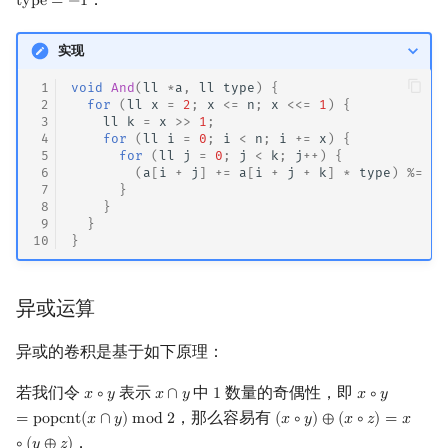
t
y
p
e
=
−
1
type
=
−
1
实现
 1
void
And
(
ll
*
a
,
ll
type
)
{
 2
for
(
ll
x
=
2
;
x
<=
n
;
x
<<=
1
)
{
 3
ll
k
=
x
>>
1
;
 4
for
(
ll
i
=
0
;
i
<
n
;
i
+=
x
)
{
 5
for
(
ll
j
=
0
;
j
<
k
;
j
++
)
{
 6
(
a
[
i
+
j
]
+=
a
[
i
+
j
+
k
]
*
type
)
%=
P
;
 7
}
 8
}
 9
}
10
}
异或运算
异或的卷积是基于如下原理：
若我们令
表示
中
数量的奇偶性，即
𝑥
∘
𝑦
𝑥
∩
𝑦
1
𝑥
∘
𝑦
x
∘
y
x
∩
y
1
x
∘
y
=
popcnt
，那么容易有
=
p
o
p
c
n
t
(
𝑥
∩
𝑦
)
m
o
d
2
(
𝑥
∘
𝑦
)
⊕
(
𝑥
∘
𝑧
)
=
𝑥
(
x
∘
y
)
⊕
(
x
∘
z
)
=
x
∘
(
y
⊕
z
)
．
∘
(
𝑦
⊕
𝑧
)