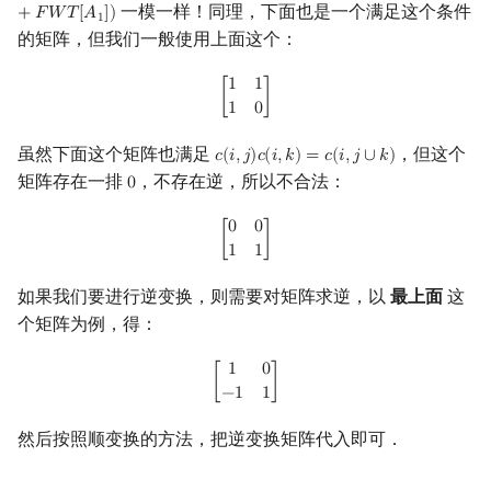
一模一样！同理，下面也是一个满足这个条件
+
𝐹
𝑊
𝑇
[
𝐴
]
)
1
的矩阵，但我们一般使用上面这个：
[
1
1
1
0
]
1
1
[
]
1
0
虽然下面这个矩阵也满足
，但这个
𝑐
(
𝑖
,
𝑗
)
𝑐
(
𝑖
,
𝑘
)
=
𝑐
(
𝑖
,
𝑗
∪
𝑘
)
c
(
i
,
j
)
c
(
i
,
k
)
=
c
(
i
,
j
∪
k
)
矩阵存在一排
，不存在逆，所以不合法：
0
0
[
0
0
1
1
]
0
0
[
]
1
1
如果我们要进行逆变换，则需要对矩阵求逆，以
最上面
这
个矩阵为例，得：
[
1
0
−
1
1
]
1
0
[
]
−
1
1
然后按照顺变换的方法，把逆变换矩阵代入即可．