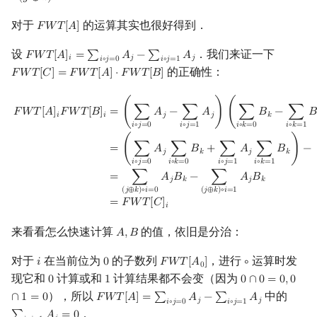
对于
的运算其实也很好得到．
𝐹
𝑊
𝑇
[
𝐴
]
F
W
T
[
A
]
设
．我们来证一下
𝐹
𝑊
𝑇
[
𝐴
]
=
∑
𝐴
−
∑
𝐴
F
W
T
[
A
]
i
=
∑
i
∘
j
=
0
A
j
−
∑
i
∘
j
=
1
A
j
𝑖
𝑗
𝑗
𝑖
∘
𝑗
=
0
𝑖
∘
𝑗
=
1
的正确性：
𝐹
𝑊
𝑇
[
𝐶
]
=
𝐹
𝑊
𝑇
[
𝐴
]
⋅
𝐹
𝑊
𝑇
[
𝐵
]
F
W
T
[
C
]
=
F
W
T
[
A
]
⋅
F
W
T
[
B
]
F
W
T
[
A
]
i
F
W
T
[
B
]
i
=
(
∑
i
∘
j
=
0
A
j
−
∑
i
∘
j
=
1
A
j
)
(
∑
i
∘
k
=
0
B
k
−
∑
i
∘
k
=
1
B
k
)
=
(
∑
i
∘
j
=
(
∑
𝐴
−
∑
𝐴
)
(
∑
𝐵
−
∑

𝐹
𝑊
𝑇
[
𝐴
]
𝐹
𝑊
𝑇
[
𝐵
]
𝑗
𝑗
𝑘
𝑖
𝑖
𝑖
∘
𝑗
=
0
𝑖
∘
𝑗
=
1
𝑖
∘
𝑘
=
0
𝑖
∘
𝑘
=
1
=
(
∑
𝐴
∑
𝐵
+
∑
𝐴
∑
𝐵
)
−
𝑗
𝑘
𝑗
𝑘
𝑖
∘
𝑗
=
0
𝑖
∘
𝑗
=
1
𝑖
∘
𝑘
=
0
𝑖
∘
𝑘
=
1
=
∑
𝐴
𝐵
−
∑
𝐴
𝐵
𝑗
𝑘
𝑗
𝑘
(
𝑗
⊕
𝑘
)
∘
𝑖
=
0
(
𝑗
⊕
𝑘
)
∘
𝑖
=
1
=
𝐹
𝑊
𝑇
[
𝐶
]
𝑖
来看看怎么快速计算
的值，依旧是分治：
𝐴
,
𝐵
A
,
B
对于
在当前位为
的子数列
，进行
运算时发
𝑖
0
𝐹
𝑊
𝑇
[
𝐴
]
∘
i
0
F
W
T
[
A
0
]
∘
0
现它和
计算或和
计算结果都不会变（因为
0
1
0
∩
0
=
0
,
0
0
1
0
∩
0
=
0
,
0
∩
1
=
0
），所以
中的
∩
1
=
0
𝐹
𝑊
𝑇
[
𝐴
]
=
∑
𝐴
−
∑
𝐴
F
W
T
[
A
]
=
∑
i
∘
j
=
0
A
j
−
∑
i
∘
j
=
1
A
j
𝑗
𝑗
𝑖
∘
𝑗
=
0
𝑖
∘
𝑗
=
1
．
∑
i
∘
j
=
1
A
j
=
0