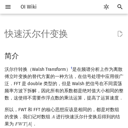
OI Wiki
键
入
快速沃尔什变换
Getting Started
比赛相关简介
工具软件简介
语言基础简介
算法基础简介
搜索部分简介
动态规划部分简介
字符串部分简介
数字系统简介
数论基础
简介
排列组合
线性代数简介
线性规划基础
基本概念
基本概念
博弈论简介
插值
数据结构部分简介
图论部分简介
计算几何部分简介
杂项简介
RMQ
OI 赛事与赛制
题型概述
读入、输出优化
Vim
评测工具简介
Testlib 简介
Hello, World!
C++ 标准库简介
类
复杂度简介
排序简介
DP 优化简介
后缀数组简介
并查集
堆简介
分块思想
线段树基础
二叉搜索树 & 平衡树
可持久化数据结构简介
线段树套线段树
Link Cut Tree
树基础
最短路
最小生成树
强连通分量
网络流简介
图匹配
离线算法简介
随机函数
以
开
关于本项目
赛事
代码编辑工具
C++ 基础
复杂度
DFS（搜索）
动态规划基础
字符串基础
进位制
模算术简介
FWT 的运算
抽屉原理
向量
单纯形法
群论
条件概率与独立性
公平组合游戏
数值积分
栈
图论相关概念
二维计算几何基础
离散化
并查集应用
ICPC/CCPC 赛事与赛制
交互题
分段打表
Emacs
Arbiter
通用
C++ 语法基础
STL 容器
命名空间
均摊复杂度
选择排序
单调队列/单调栈优化
最优原地后缀排序算法
并查集复杂度
二叉堆
块状数组
线段树合并 & 分裂
Treap
可持久化线段树
平衡树套线段树
全局平衡二叉树
树的直径
差分约束
最小树形图
双连通分量
最大流
二分图最大匹配
CDQ 分治
随机化技巧
简介
始
如何参与
题型
评测工具
C++ 标准库
枚举
BFS（搜索）
记忆化搜索
标准库
平衡三进制
素数
容斥原理
内积和外积
环论
随机变量
零和游戏
高斯消元
队列
图的存储
三维计算几何基础
双指针
括号序列
或运算
常见错误
VS Code
Cena
Generator
变量
STL 算法
值类别
冒泡排序
斜率优化
配对堆
块状链表
李超线段树
Splay 树
可持久化块状数组
线段树套平衡树
Euler Tour Tree
树的中心
k 短路
最小直径生成树
割点和桥
最小割
二分图最大权匹配
整体二分
爬山算法
1
沃尔什转换（Walsh Transform）
是在频谱分析上作为离散
搜
傅立叶变换的替代方案的一种方法，在信号处理中应用很广
OI Wiki 不是什么
学习路线
命令行
C++ 进阶
模拟
双向搜索
背包 DP
字符串匹配
格雷码
最大公约数
斐波那契数列
矩阵
域论
随机变量的数字特征
非公平组合游戏
牛顿迭代法
链表
DFS（图论）
距离
离线算法
线段树与离线询问
与运算
常见技巧
Atom
CCR Plus
Validator
运算
bitset
重载运算符
插入排序
四边形不等式优化
左偏树
树分块
猫树
WBLT
可持久化平衡树
树状数组套权值线段树
Top Tree
树的重心
同余最短路
圆方树
费用流
一般图最大匹配
莫队算法
模拟退火
索
泛．FFT 是 double 类型的，但是 Walsh 把信号在不同震荡
频率方波下拆解，因此所有的系数都是绝对值大小相同的整
格式手册
学习资源
命令行编译与调试
C++ 与其他常用语言的区别
递归 & 分治
启发式搜索
区间 DP
字符串哈希
欧拉函数
错位排列
初等变换
Schreier–Sims 算法
概率不等式
哈希表
BFS（图论）
Pick 定理
分数规划
异或运算
Eclipse
Lemon
Interactor
流程控制语句
string
引用
计数排序
Slope Trick 优化
Sqrt Tree
区间最值操作 & 区间历史
替罪羊树
可持久化字典树
分块套树状数组
最近公共祖先
点/边连通度
上下界网络流
一般图最大权匹配
数，这使得不需要作浮点数的乘法运算，提高了运算速度．
值
数学符号表
技巧
编译器
Pascal 转 C++ 急救
贪心
A*
DAG 上的 DP
字典树 (Trie)
筛法
卡特兰数
行列式
并查集
树上问题
三角剖分
随机化
同或运算
Notepad++
Checker
高级数据类型
pair
常量
基数排序
WQS 二分
笛卡尔树
可持久化可并堆
树链剖分
Stoer–Wagner 算法
稳定匹配
所以，FWT 和 FFT 的核心思想应该是相同的，都是对数组
Kinetic Tournament Tree
的变换．我们记对数组
进行快速沃尔什变换后得到的结
𝐴
A
F.A.Q.
出题
WSL (Windows 10)
Python 速成
排序
迭代加深搜索
树形 DP
前缀函数与 KMP 算法
分解质因数
另一个角度的 FWT
斯特林数
线性空间
堆
有向无环图
凸包
悬线法
Kate
函数
新版 C++ 特性
快速排序
状态设计优化
Size Balanced Tree
树上启发式合并
果为
．
𝐹
𝑊
𝑇
[
𝐴
]
F
W
T
[
A
]