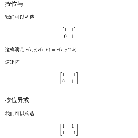
按位与
我们可以构造：
[
1
1
0
1
]
1
1
[
]
0
1
这样满足
．
𝑐
(
𝑖
,
𝑗
)
𝑐
(
𝑖
,
𝑘
)
=
𝑐
(
𝑖
,
𝑗
∩
𝑘
)
c
(
i
,
j
)
c
(
i
,
k
)
=
c
(
i
,
j
∩
k
)
逆矩阵：
[
1
−
1
0
1
]
1
−
1
[
]
0
1
按位异或
我们可以构造：
[
1
1
1
−
1
]
1
1
[
]
1
−
1