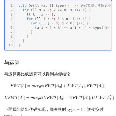
 1
void
Or
(
ll
*
a
,
ll
type
)
{
// 迭代实现，常数更小
 2
for
(
ll
x
=
2
;
x
<=
n
;
x
<<=
1
)
{
 3
ll
k
=
x
>>
1
;
 4
for
(
ll
i
=
0
;
i
<
n
;
i
+=
x
)
{
 5
for
(
ll
j
=
0
;
j
<
k
;
j
++
)
{
 6
(
a
[
i
+
j
+
k
]
+=
a
[
i
+
j
]
*
type
)
%=
P
;
 7
}
 8
}
 9
}
10
}
与运算
与运算类比或运算可以得到类似结论
F
W
T
[
A
]
=
m
e
r
g
e
(
F
W
T
[
A
0
]
+
F
W
T
[
A
1
]
,
F
W
T
[
A
1
]
)
𝐹
𝑊
𝑇
[
𝐴
]
=
𝑚
𝑒
𝑟
𝑔
𝑒
(
𝐹
𝑊
𝑇
[
𝐴
]
+
𝐹
𝑊
𝑇
[
𝐴
]
,
𝐹
𝑊
𝑇
[
𝐴
]
)
0
1
1
U
F
W
T
[
A
′
]
=
m
e
r
g
e
(
U
F
W
T
[
A
0
′
]
−
U
F
W
T
[
A
1
′
]
,
U
F
W
T
[
A
1
′
]
)
′
′
′
′
𝑈
𝐹
𝑊
𝑇
[
𝐴
]
=
𝑚
𝑒
𝑟
𝑔
𝑒
(
𝑈
𝐹
𝑊
𝑇
[
𝐴
]
−
𝑈
𝐹
𝑊
𝑇
[
𝐴
]
,
𝑈
𝐹
𝑊
𝑇
[
𝐴
]
)
0
1
1
下面我们给出代码实现．顺变换时
，逆变换时
t
y
p
e
=
1
type
=
1
．