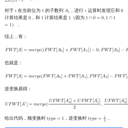
∑
𝐴
=
0
𝑗
𝑖
∘
𝑗
=
1
对于
在当前位为
的子数列
，进行
运算时发现它和
𝑖
1
𝐴
∘
0
i
1
A
1
∘
0
1
计算结果是
，和
计算结果是
（因为
0
1
1
1
∩
0
=
0
,
1
∩
1
0
1
1
1
∩
0
=
0
,
1
∩
1
=
1
）．
=
1
综上，有：
F
W
T
[
A
]
=
m
e
r
g
e
(
(
F
W
T
[
A
0
]
+
F
W
T
[
A
1
]
)
−
0
,
F
W
T
[
A
0
]
−
F
W
T
[
A
1
]
)
𝐹
𝑊
𝑇
[
𝐴
]
=
𝑚
𝑒
𝑟
𝑔
𝑒
(
(
𝐹
𝑊
𝑇
[
𝐴
]
+
𝐹
𝑊
𝑇
[
𝐴
]
)
−
0
,
𝐹
𝑊
𝑇
[
𝐴
]
−

0
1
0
也就是：
F
W
T
[
A
]
=
m
e
r
g
e
(
F
W
T
[
A
0
]
+
F
W
T
[
A
1
]
,
F
W
T
[
A
0
]
−
F
W
T
[
A
1
]
)
𝐹
𝑊
𝑇
[
𝐴
]
=
𝑚
𝑒
𝑟
𝑔
𝑒
(
𝐹
𝑊
𝑇
[
𝐴
]
+
𝐹
𝑊
𝑇
[
𝐴
]
,
𝐹
𝑊
𝑇
[
𝐴
]
−
𝐹
𝑊
𝑇
[
0
1
0
逆变换易得：
′
′
′
U
F
W
T
[
A
′
]
=
m
e
r
g
e
(
U
F
W
T
[
A
0
′
]
+
U
F
W
T
[
A
1
′
]
2
,
U
F
W
T
[
A
0
′
]
−
U
F
W
T
[
A
1
′
]
𝑈
𝐹
𝑊
𝑇
[
𝐴
]
+
𝑈
𝐹
𝑊
𝑇
[
𝐴
]
𝑈
𝐹
𝑊
𝑇
[
𝐴
]
0
1
0
′
𝑈
𝐹
𝑊
𝑇
[
𝐴
]
=
𝑚
𝑒
𝑟
𝑔
𝑒
(
,
2
给出代码，顺变换时
，逆变换时
．
1
t
y
p
e
=
1
t
y
p
e
=
type
=
1
type
=
1
2
2