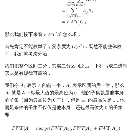
=
∑
∑
𝐴
𝐵
𝑗
𝑘
Min_25 筛
矩阵树定理
𝑖
∪
𝑗
=
𝑖
𝑖
∪
𝑘
=
𝑖
=
∑
𝐴
𝐵
𝑗
𝑘
𝑖
∪
(
𝑗
∪
𝑘
)
=
𝑖
洲阁筛
LGV 引理
=
𝐹
𝑊
𝑇
[
𝐶
]
𝑖
类欧几里德算法
最大团搜索算法
那么我们接下来看
怎么求．
𝐹
𝑊
𝑇
[
𝐴
]
F
W
T
[
A
]
首先肯定不能枚举了，复杂度为
．既然不能整体枚
2
𝑂
(
𝑛
)
O
(
n
2
)
Meissel–Lehmer 算法
支配树
举，我们就考虑分治．
连分数
图上随机游走
我们把整个区间二分，其实二分区间之后，下标写成二进制
形式是有规律可循的．
Stern–Brocot 树与 Farey 序列
我们令
表示
的前一半，
表示区间的后一半，那么
𝐴
𝐴
𝐴
A
0
A
A
1
0
1
二次域
就是 A 下标最大值的最高位为
，他的子集就是他本身
𝐴
0
A
0
0
0
的子集（因为最高位为
了），但是
的最高位是
，他
0
𝐴
1
0
A
1
1
1
Pell 方程
满足条件的子集不仅仅是他本身，还包最高位为
的子集，
0
0
即
F
W
T
[
A
]
=
m
e
r
g
e
(
F
W
T
[
A
0
]
,
F
W
T
[
A
0
]
+
F
W
T
[
A
1
]
)
𝐹
𝑊
𝑇
[
𝐴
]
=
𝑚
𝑒
𝑟
𝑔
𝑒
(
𝐹
𝑊
𝑇
[
𝐴
]
,
𝐹
𝑊
𝑇
[
𝐴
]
+
𝐹
𝑊
𝑇
[
𝐴
]
)
0
0
1