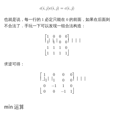
c
(
i
,
j
)
c
(
i
,
j
)
=
c
(
i
,
j
)
𝑐
(
𝑖
,
𝑗
)
𝑐
(
𝑖
,
𝑗
)
=
𝑐
(
𝑖
,
𝑗
)
也就是说，每一行的
必定只能在
的前面，如果在后面则
1
0
1
0
不合法了．手玩一下可以发现一组合法构造：
[
1
0
0
0
1
1
0
0
1
1
1
0
1
1
1
1
]
1
0
0
0
⎡
⎤
⎢ ⎢ ⎢ ⎢
⎥ ⎥ ⎥ ⎥
1
1
0
0
1
1
1
0
1
1
1
1
⎣
⎦
求逆可得：
[
1
0
0
0
−
1
1
0
0
0
−
1
1
0
0
0
−
1
1
]
1
0
0
0
⎡
⎤
⎢ ⎢ ⎢ ⎢
⎥ ⎥ ⎥ ⎥
−
1
1
0
0
0
−
1
1
0
0
0
−
1
1
⎣
⎦
min 运算