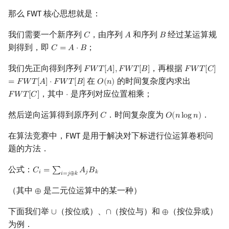
那么 FWT 核心思想就是：
镜像站列表
Special Judge
Java 速成
前缀和 & 差分
IDA*
状压 DP
Boyer–Moore 算法
裴蜀定理 & 一次不定方程
贝尔数
线性基
块状数据结构
拓扑排序
扫描线
有限状态自动机
按位或
Dev-C++
文件操作
Lambda 表达式
归并排序
AVL 树
虚树
我们需要一个新序列
，由序列
和序列
经过某运算规
𝐶
𝐴
𝐵
C
A
B
致谢
Testlib
Java 进阶
二分
回溯法
数位 DP
Z 函数（扩展 KMP）
费马小定理 & 欧拉定理
伯努利数
线性映射
单调栈
最短路问题
旋转卡壳
计算理论基础
按位与
CLion
pb_ds
堆排序
红黑树
树分治
则得到，即
；
𝐶
=
𝐴
⋅
𝐵
C
=
A
⋅
B
Polygon
倍增
Dancing Links
插头 DP
AC 自动机
模逆元
Entringer Number
特征多项式
单调队列
生成树问题
半平面交
字节顺序
按位异或
Geany
编译优化
桶排序
左偏红黑树
动态树分治
我们先正向得到序列
，再根据
𝐹
𝑊
𝑇
[
𝐴
]
,
𝐹
𝑊
𝑇
[
𝐵
]
𝐹
𝑊
𝑇
[
𝐶
]
F
W
T
[
A
]
,
F
W
T
[
B
]
F
W
T
[
C
]
=
F
W
T
在
的时间复杂度内求出
=
𝐹
𝑊
𝑇
[
𝐴
]
⋅
𝐹
𝑊
𝑇
[
𝐵
]
𝑂
(
𝑛
)
O
(
n
)
OJ 工具
构造
Alpha–Beta 剪枝
计数 DP
后缀数组 (SA)
线性同余方程
FWT 是线性变换
Eulerian Number
对角化
ST 表
斯坦纳树
平面最近点对
约瑟夫问题
Xcode
希尔排序
AA 树
AHU 算法
，其中
是序列对应位置相乘；
𝐹
𝑊
𝑇
[
𝐶
]
⋅
F
W
T
[
C
]
⋅
然后逆向运算得到原序列
．时间复杂度为
．
LaTeX 入门
优化
动态 DP
后缀自动机 (SAM)
中国剩余定理
K 维 FWT
分拆数
Jordan标准型
树状数组
拆点
随机增量法
表达式求值
GUIDE
锦标赛排序
树哈希
𝐶
𝑂
(
𝑛
l
o
g
𝑛
)
C
O
(
n
log
n
)
在算法竞赛中，FWT 是用于解决对下标进行位运算卷积问
Git
概率 DP
后缀平衡树
升幂引理
范德蒙德卷积
线段树
连通性相关
反演变换
在一台机器上规划任务
max 运算
Sublime Text
Tim 排序
树上随机游走
题的方法．
DP 套 DP
广义后缀自动机
阶乘取模
Pólya 计数
划分树
环计数问题
计算几何杂项
主元素问题
min 运算
CP Editor
排序相关 STL
公式：
𝐶
=
∑
𝐴
𝐵
C
i
=
∑
i
=
j
⊕
k
A
j
B
k
𝑖
𝑗
𝑘
𝑖
=
𝑗
⊕
𝑘
（其中
是二元位运算中的某一种）
DP 优化
后缀树
卢卡斯定理
图论计数
二叉搜索树 & 平衡树
最小环
Garsia–Wachs 算法
不进位加法
Code::Blocks
排序应用
⊕
⊕
下面我们举
（按位或）、
（按位与）和
（按位异或）
∪
∩
⊕
∪
∩
⊕
其它 DP 方法
Manacher
同余方程
例题
跳表
2-SAT
15-puzzle
为例．