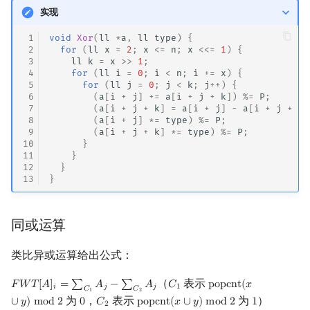
实现
 1
void
Xor
(
ll
*
a
,
ll
type
)
{
 2
for
(
ll
x
=
2
;
x
<=
n
;
x
<<=
1
)
{
 3
ll
k
=
x
>>
1
;
 4
for
(
ll
i
=
0
;
i
<
n
;
i
+=
x
)
{
 5
for
(
ll
j
=
0
;
j
<
k
;
j
++
)
{
 6
(
a
[
i
+
j
]
+=
a
[
i
+
j
+
k
])
%=
P
;
 7
(
a
[
i
+
j
+
k
]
=
a
[
i
+
j
]
-
a
[
i
+
j
+
k
]
 8
(
a
[
i
+
j
]
*=
type
)
%=
P
;
 9
(
a
[
i
+
j
+
k
]
*=
type
)
%=
P
;
10
}
11
}
12
}
13
}
同或运算
类比异或运算给出公式：
（
表示
𝐹
𝑊
𝑇
[
𝐴
]
=
∑
𝐴
−
∑
𝐴
𝐶
p
o
p
c
n
t
(
𝑥
F
W
T
[
A
]
i
=
∑
C
1
A
j
−
∑
C
2
A
j
C
1
popcnt
(
x
∪
y
)
mod
2
𝑖
𝑗
𝑗
1
𝐶
𝐶
1
2
为
，
表示
为
）
∪
𝑦
)
m
o
d
2
0
𝐶
p
o
p
c
n
t
(
𝑥
∪
𝑦
)
m
o
d
2
1
0
C
2
popcnt
(
x
∪
y
)
mod
2
1
2