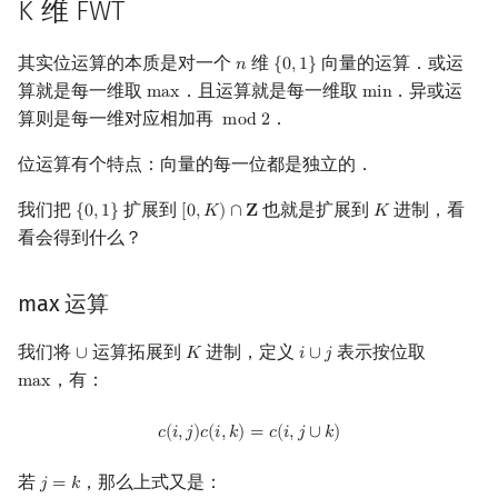
K 维 FWT
其实位运算的本质是对一个
维
向量的运算．或运
𝑛
{
0
,
1
}
n
{
0
,
1
}
算就是每一维取
．且运算就是每一维取
．异或运
m
a
x
m
i
n
max
min
算则是每一维对应相加再
．
m
o
d
2
mod
2
位运算有个特点：向量的每一位都是独立的．
我们把
扩展到
也就是扩展到
进制，看
{
0
,
1
}
[
0
,
𝐾
)
∩
𝐙
𝐾
{
0
,
1
}
[
0
,
K
)
∩
Z
K
看会得到什么？
max 运算
我们将
运算拓展到
进制，定义
表示按位取
∪
𝐾
𝑖
∪
𝑗
∪
K
i
∪
j
，有：
m
a
x
max
c
(
i
,
j
)
c
(
i
,
k
)
=
c
(
i
,
j
∪
k
)
𝑐
(
𝑖
,
𝑗
)
𝑐
(
𝑖
,
𝑘
)
=
𝑐
(
𝑖
,
𝑗
∪
𝑘
)
若
，那么上式又是：
𝑗
=
𝑘
j
=
k