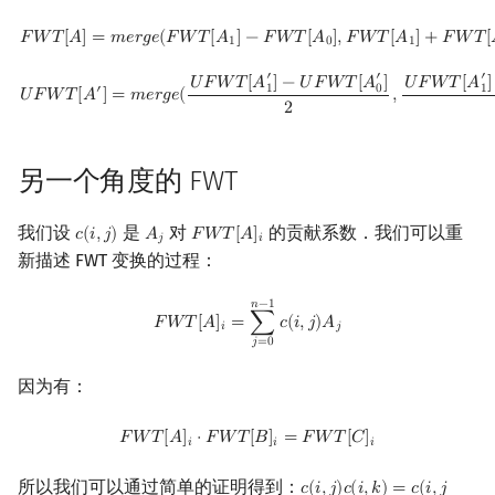
F
W
T
[
A
]
=
m
e
r
g
e
(
F
W
T
[
A
1
]
−
F
W
T
[
A
0
]
,
F
W
T
[
A
1
]
+
F
W
T
[
A
0
]
)
𝐹
𝑊
𝑇
[
𝐴
]
=
𝑚
𝑒
𝑟
𝑔
𝑒
(
𝐹
𝑊
𝑇
[
𝐴
]
−
𝐹
𝑊
𝑇
[
𝐴
]
,
𝐹
𝑊
𝑇
[
𝐴
]
+
𝐹
𝑊
𝑇
[
1
0
1
′
′
′
U
F
W
T
[
A
′
]
=
m
e
r
g
e
(
U
F
W
T
[
A
1
′
]
−
U
F
W
T
[
A
0
′
]
2
,
U
F
W
T
[
A
1
′
]
+
U
F
W
T
[
A
0
′
]
𝑈
𝐹
𝑊
𝑇
[
𝐴
]
−
𝑈
𝐹
𝑊
𝑇
[
𝐴
]
𝑈
𝐹
𝑊
𝑇
[
𝐴
]
1
0
1
′
𝑈
𝐹
𝑊
𝑇
[
𝐴
]
=
𝑚
𝑒
𝑟
𝑔
𝑒
(
,
2
另一个角度的 FWT
我们设
是
对
的贡献系数．我们可以重
𝑐
(
𝑖
,
𝑗
)
𝐴
𝐹
𝑊
𝑇
[
𝐴
]
c
(
i
,
j
)
A
j
F
W
T
[
A
]
i
𝑗
𝑖
新描述 FWT 变换的过程：
F
W
T
[
A
]
i
=
∑
j
=
0
n
−
1
c
(
i
,
j
)
A
j
𝑛
−
1
𝐹
𝑊
𝑇
[
𝐴
]
=
∑
𝑐
(
𝑖
,
𝑗
)
𝐴
𝑖
𝑗
𝑗
=
0
因为有：
F
W
T
[
A
]
i
⋅
F
W
T
[
B
]
i
=
F
W
T
[
C
]
i
𝐹
𝑊
𝑇
[
𝐴
]
⋅
𝐹
𝑊
𝑇
[
𝐵
]
=
𝐹
𝑊
𝑇
[
𝐶
]
𝑖
𝑖
𝑖
所以我们可以通过简单的证明得到：
𝑐
(
𝑖
,
𝑗
)
𝑐
(
𝑖
,
𝑘
)
=
𝑐
(
𝑖
,
𝑗
c
(
i
,
j
)
c
(
i
,
k
)
=
c
(
i
,
j
⊙
k
)