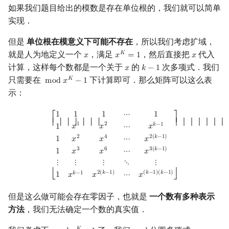
如果我们题目给出的模数是存在单位根的，我们就可以简单
实现．
但是
单位根在模意义下可能不存在
，所以我们考虑扩域，
就是人为地定义一个
，满足
，然后直接把
代入
𝐾
𝑥
𝑥
=
1
𝑥
x
x
K
=
1
x
计算，这样每个数都是一个关于
的
次多项式．我们
𝑥
𝑘
−
1
x
k
−
1
只需要在
下计算即可．那么矩阵可以这么表
𝐾
m
o
d
𝑥
−
1
mod
x
K
−
1
示：
[
1
1
1
⋯
1
1
x
1
x
2
⋯
x
k
−
1
1
x
2
x
4
⋯
x
2
(
k
−
1
)
1
x
3
x
6
⋯
x
3
(
k
−
1
)
⋮
⋮
⋮
⋱
⋮
1
1
1
1
⋯
1
⎡
⎤
⎢ ⎢ ⎢ ⎢ ⎢ ⎢ ⎢
⎥ ⎥ ⎥ ⎥ ⎥ ⎥ ⎥
1
2
𝑘
−
1
𝑥
𝑥
𝑥
1
⋯
2
(
𝑘
−
1
)
2
4
1
⋯
𝑥
𝑥
𝑥
3
(
𝑘
−
1
)
3
6
1
⋯
𝑥
𝑥
𝑥
⋮
⋮
⋮
⋱
⋮
2
(
𝑘
−
1
)
(
𝑘
−
1
)
(
𝑘
−
1
)
𝑘
−
1
1
⋯
𝑥
𝑥
𝑥
⎣
⎦
但是这么做可能会存在零因子，也就是
一个数有多种表示
方法
，我们无法确定一个数的真实值．