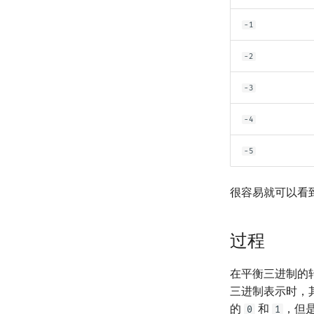
升幂引理
符号化方法
Eulerian Number
特征多项式
-1
阶乘取模
Lagrange 反演
分拆数
对角化
卢卡斯定理
形式幂级数复合|复合逆
范德蒙德卷积
Jordan标准型
-2
同余方程
普通生成函数
Pólya 计数
二次剩余
指数生成函数
图论计数
-3
阶 & 原根
-4
离散对数
高次剩余 & 单位根
-5
数论分块
狄利克雷卷积
很容易就可以看
莫比乌斯反演
杜教筛
Powerful Number 筛
过程
Min_25 筛
洲阁筛
在平衡三进制的
类欧几里德算法
三进制表示时，
的
和
，但
Meissel–Lehmer 算法
0
1