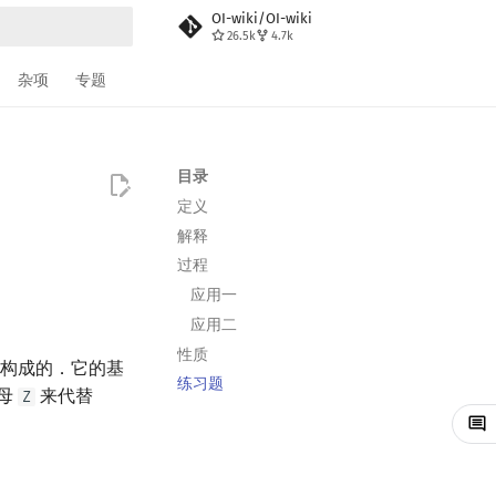
OI-wiki/OI-wiki
26.5k
4.7k
搜索
杂项
专题
目录
定义
解释
过程
应用一
应用二
性质
构成的．它的基
练习题
母
来代替
Z