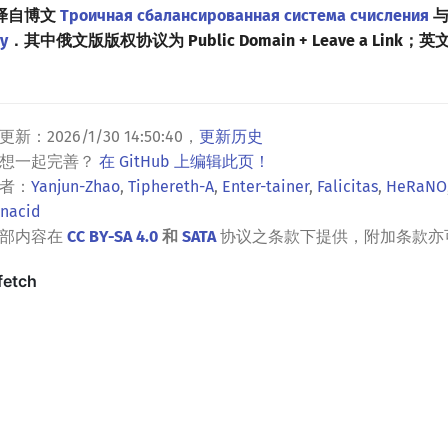
译自博文
Троичная сбалансированная система счисления
与
y
．其中俄文版版权协议为 Public Domain + Leave a Link
更新：
2026/1/30 14:50:40
，
更新历史
？想一起完善？
在 GitHub 上编辑此页！
者：
Yanjun-Zhao
,
Tiphereth-A
,
Enter-tainer
,
Falicitas
,
HeRaNO
nacid
全部内容在
CC BY-SA 4.0
和
SATA
协议之条款下提供，附加条款亦