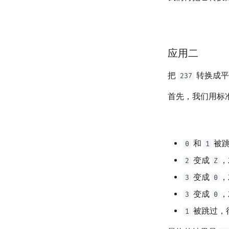
应用二
把
转换成平
237
首先，我们用标
和
被跳
0
1
变成
，
2
Z
变成
，
3
0
变成
，
3
0
被跳过，
1