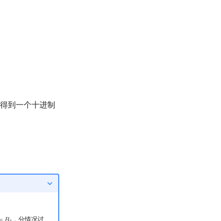
0
得到一个十进制
．分情况讨
B
3