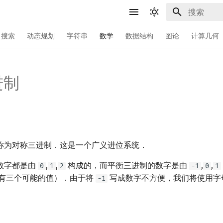
键入以开始
搜索
动态规划
字符串
数学
数据结构
图论
计算几何
进制
称为对称三进制．这是一个广义进位系统．
数字都是由
,
,
构成的，而平衡三进制的数字是由
,
,
0
1
2
-1
0
1
有三个可能的值）．由于将
写成数字不方便，我们将使用字
-1