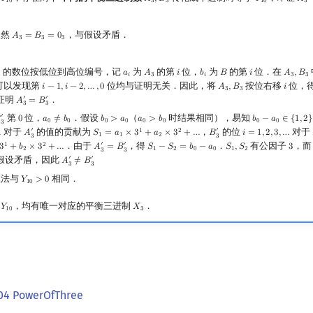
𝑌
𝐴
,
𝐵
𝑌
𝐴
1
0
3
3
1
0
3
显然
，与假设矛盾．
𝐴
=
𝐵
=
0
A
3
=
B
3
=
0
3
3
3
3
的数位按低位到高位编号，记
为
的第
位，
为
的第
位．在
𝑎
𝐴
𝑖
𝑏
𝐵
𝑖
𝐴
,
𝐵
a
i
A
3
i
b
i
B
i
A
3
,
B
3
3
𝑖
3
𝑖
3
3
可以发现第
位均与证明无关．因此，将
按位右移
位，
𝑖
−
1
,
𝑖
−
2
,
…
,
0
𝐴
,
𝐵
𝑖
i
−
1
,
i
−
2
,
…
,
0
A
3
,
B
3
i
3
3
′
′
证明
．
𝐴
=
𝐵
A
3
′
=
B
3
′
3
3
′
第
位，
．假设
（
时结果相同），易知

0
𝑎
≠
𝑏
𝑏
>
𝑎
𝑎
>
𝑏
𝑏
−
𝑎
∈
{
1
,
2
}
3
′
0
a
0
≠
b
0
b
0
>
a
0
a
0
>
b
0
b
0
−
a
0
∈
{
1
,
2
}
0
0
0
0
0
0
0
0
3
′
′
对于
的值的贡献为
，
的位
对于
1
2
…
𝐴
𝑆
=
𝑎
×
3
+
𝑎
×
3
+
…
𝐵
𝑖
=
1
,
2
,
3
,
…
A
3
′
S
1
=
a
1
×
3
1
+
a
2
×
3
2
+
…
B
3
′
i
=
1
,
2
,
3
,
…
1
1
2
3
3
′
′
．由于
，得
．
有公因子
，
1
2
3
+
𝑏
×
3
+
…
𝐴
=
𝐵
𝑆
−
𝑆
=
𝑏
−
𝑎
𝑆
,
𝑆
3
b
2
×
3
2
+
…
A
3
′
=
B
3
′
S
1
−
S
2
=
b
0
−
a
0
S
1
,
S
2
3
2
1
2
0
0
1
2
3
3
′
′
假设矛盾，因此
𝐴
≠
𝐵
A
3
′
≠
B
3
′
3
3
证法与
相同．
𝑌
>
0
Y
10
>
0
1
0
制
，均有唯一对应的平衡三进制
．
𝑌
𝑋
Y
10
X
3
1
0
3
04 PowerOfThree