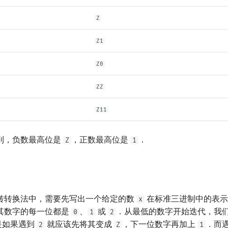
Z
Z1
Z0
ZZ
Z11
到，负数最高位是
，正数最高位是
．
Z
1
转转换法中，需要先写出一个给定的数
在标准三进制中的表
x
其数字的每一位都是
、
或
．从最低的数字开始迭代，我
0
1
2
是如果遇到
就应该先将其变成
，下一位数字再加上
．而
2
Z
1