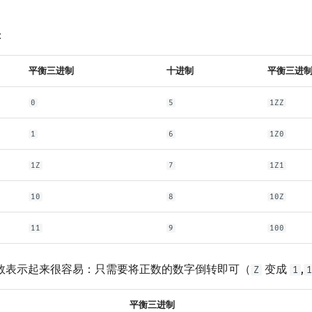
：
平衡三进制
十进制
平衡三进
0
5
1ZZ
1
6
1Z0
1Z
7
1Z1
10
8
10Z
11
9
100
数表示起来很容易：只需要将正数的数字倒转即可（
变成
,
Z
1
1
平衡三进制