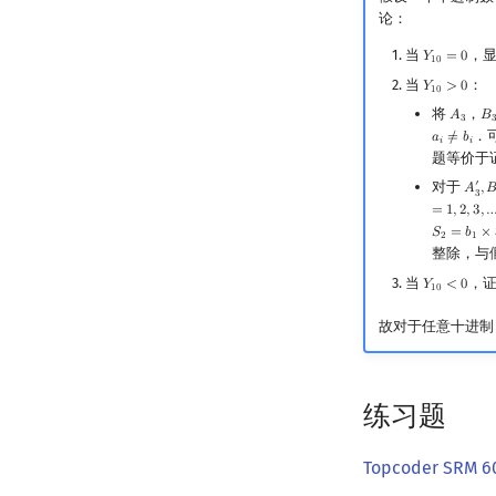
论：
当
，
𝑌
=
0
Y
10
=
0
1
0
当
：
𝑌
>
0
Y
10
>
0
1
0
将
，
𝐴
𝐵
A
3
B
3
3
．
𝑎
≠
𝑏
a
i
≠
b
i
𝑖
𝑖
题等价于
′
对于
𝐴
,

A
3
′
,
B
3
=
1
,
2
,
3
,
𝑆
=
𝑏
×
S
2
=
b
1
×
3
1
+
2
1
整除，与
当
，
𝑌
<
0
Y
10
<
0
1
0
故对于任意十进
练习题
Topcoder SRM 6