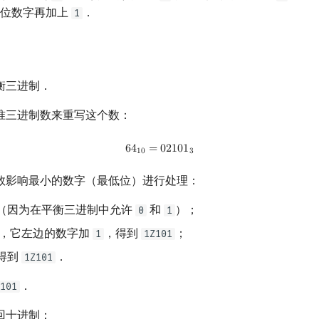
位数字再加上
．
1
衡三进制．
准三进制数来重写这个数：
6
4
10
=
02101
3
6
4
=
0
2
1
0
1
1
0
3
数影响最小的数字（最低位）进行处理：
（因为在平衡三进制中允许
和
）；
0
1
，它左边的数字加
，得到
；
1
1Z101
得到
．
1Z101
．
101
回十进制：