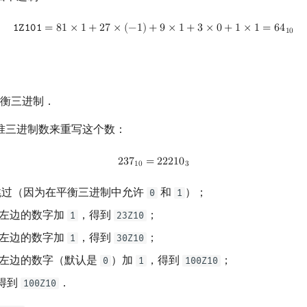
1Z101
=
81
×
1
+
27
×
(
−
1
)
+
9
×
1
+
3
×
0
+
1
×
1
=
64
10
𝟷
𝚉
𝟷
𝟶
𝟷
=
8
1
×
1
+
2
7
×
(
−
1
)
+
9
×
1
+
3
×
0
+
1
×
1
=
6
4
1
0
衡三进制．
准三进制数来重写这个数：
2
37
10
=
22210
3
2
3
7
=
2
2
2
1
0
1
0
3
过（因为在平衡三进制中允许
和
）；
0
1
左边的数字加
，得到
；
1
23Z10
左边的数字加
，得到
；
1
30Z10
左边的数字（默认是
）加
，得到
；
0
1
100Z10
得到
．
100Z10