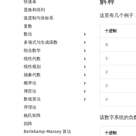
解释
快速幂
置换和排列
这里有几个例子
弧度制与坐标系
复数
十进制
数论
多项式与生成函数
数论基础
0
组合数学
模算术简介
多项式与生成函数简介
线性代数
素数
代数基本定理
排列组合
1
线性规划
最大公约数
快速傅里叶变换
抽屉原理
线性代数简介
2
抽象代数
欧拉函数
快速数论变换
容斥原理
向量
线性规划基础
概率论
筛法
快速沃尔什变换
斐波那契数列
内积和外积
单纯形法
基本概念
3
博弈论
分解质因数
Chirp Z 变换
错位排列
矩阵
群论
基本概念
数值算法
裴蜀定理 & 一次不定方程
多项式牛顿迭代
卡特兰数
初等变换
环论
条件概率与独立性
博弈论简介
4
序理论
费马小定理 & 欧拉定理
多项式多点求值|快速插值
斯特林数
行列式
域论
随机变量
公平组合游戏
插值
杨氏矩阵
模逆元
多项式初等函数
贝尔数
线性空间
Schreier–Sims 算法
随机变量的数字特征
零和游戏
数值积分
该数字系统的负
拟阵
线性同余方程
常系数齐次线性递推
伯努利数
线性基
概率不等式
非公平组合游戏
高斯消元
Berlekamp–Massey 算法
中国剩余定理
多项式平移|连续点值平移
Entringer Number
线性映射
牛顿迭代法
十进制