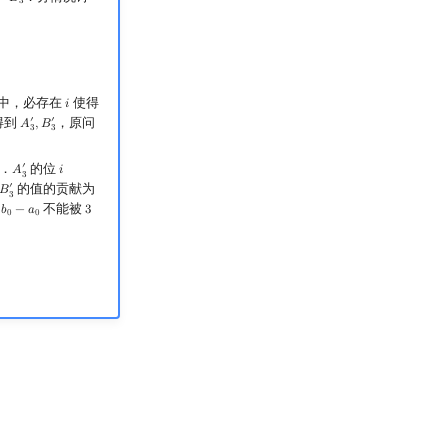
=
𝐵
3
中，必存在
使得
𝑖
i
′
′
得到
，原问
𝐴
,
𝐵
A
3
′
,
B
3
′
3
3
′
．
的位
𝐴
𝑖
A
3
′
i
=
1
,
2
,
3
,
…
3
′
的值的贡献为
𝐵
B
3
′
3
而
不能被
𝑏
−
𝑎
3
b
0
−
a
0
3
0
0