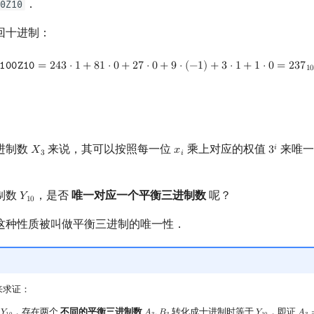
．
0Z10
回十进制：
100Z10
=
243
⋅
1
+
81
⋅
0
+
27
⋅
0
+
9
⋅
(
−
1
)
+
3
⋅
1
+
1
⋅
0
=
237
10
𝟷
𝟶
𝟶
𝚉
𝟷
𝟶
=
2
4
3
⋅
1
+
8
1
⋅
0
+
2
7
⋅
0
+
9
⋅
(
−
1
)
+
3
⋅
1
+
1
⋅
0
=
2
3
7
1
进制数
来说，其可以按照每一位
乘上对应的权值
来唯一
𝑖
𝑋
𝑥
3
X
3
x
i
3
i
3
𝑖
制数
，是否
唯一对应一个平衡三进制数
呢？
𝑌
Y
10
1
0
这种性质被叫做平衡三进制的唯一性．
来求证：
数
，存在两个
不同的平衡三进制数
转化成十进制时等于
，即证
Y
10
A
3
,
B
3
Y
10
A
3
=