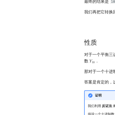
最终的结果是
10
我们再把它转换
性质
对于一个平衡三
数
．
𝑌
Y
10
1
0
那对于一个十进
答案是肯定的，
证明
我们利用
反证法
假设一个十进制