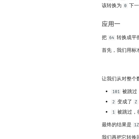
该转换为
下一
0
连分数
Stern–Brocot 树与 Farey 序列
二次域
应用一
Pell 方程
把
转换成平
64
首先，我们用标
让我们从对整个
被跳过
101
变成了
2
Z
被跳过，
1
最终的结果是
1Z
我们再把它转换