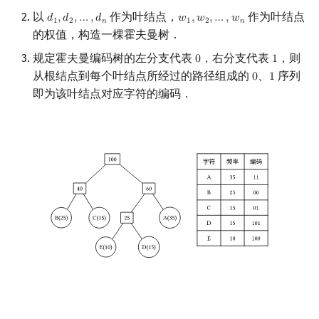
以
作为叶结点，
作为叶结点
𝑑
,
𝑑
,
…
,
𝑑
𝑤
,
𝑤
,
…
,
𝑤
d
1
,
d
2
,
…
,
d
n
w
1
,
w
2
,
…
,
w
n
1
2
𝑛
1
2
𝑛
的权值，构造一棵霍夫曼树．
规定霍夫曼编码树的左分支代表
，右分支代表
，则
0
1
0
1
从根结点到每个叶结点所经过的路径组成的
、
序列
0
1
0
1
即为该叶结点对应字符的编码．