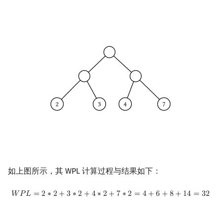
镜像站列表
Special Judge
Java 速成
前缀和 & 差分
IDA*
状压 DP
Boyer–Moore 算法
置换和排列
AVL 树
拓扑排序
扫描线
有限状态自动机
Dev-C++
文件操作
Lambda 表达式
归并排序
裴蜀定理 & 一次不定方程
多项式多点求值|快速插值
贝尔数
线性基
虚树
致谢
Testlib
Java 进阶
二分
回溯法
数位 DP
Z 函数（扩展 KMP）
弧度制与坐标系
红黑树
最短路问题
旋转卡壳
计算理论基础
CLion
pb_ds
堆排序
费马小定理 & 欧拉定理
多项式初等函数
伯努利数
线性映射
树分治
Polygon
倍增
Dancing Links
插头 DP
AC 自动机
复数
左偏红黑树
生成树问题
半平面交
字节顺序
Geany
编译优化
桶排序
模逆元
常系数齐次线性递推
Entringer Number
特征多项式
动态树分治
OJ 工具
构造
Alpha–Beta 剪枝
计数 DP
后缀数组 (SA)
数论
AA 树
斯坦纳树
平面最近点对
约瑟夫问题
Xcode
希尔排序
线性同余方程
多项式平移|连续点值平移
Eulerian Number
对角化
AHU 算法
LaTeX 入门
优化
动态 DP
后缀自动机 (SAM)
多项式与生成函数
拆点
随机增量法
表达式求值
GUIDE
锦标赛排序
中国剩余定理
符号化方法
分拆数
Jordan标准型
树哈希
Git
概率 DP
后缀平衡树
组合数学
连通性相关
反演变换
在一台机器上规划任务
Sublime Text
Tim 排序
升幂引理
Lagrange 反演
范德蒙德卷积
树上随机游走
DP 套 DP
广义后缀自动机
线性代数
环计数问题
计算几何杂项
主元素问题
CP Editor
排序相关 STL
阶乘取模
形式幂级数复合|复合逆
Pólya 计数
如上图所示，其 WPL 计算过程与结果如下：
DP 优化
后缀树
线性规划
最小环
Garsia–Wachs 算法
Code::Blocks
排序应用
卢卡斯定理
普通生成函数
图论计数
W
P
L
=
2
∗
2
+
3
∗
2
+
4
∗
2
+
7
∗
2
=
4
+
6
+
8
+
14
=
32
𝑊
𝑃
𝐿
=
2
∗
2
+
3
∗
2
+
4
∗
2
+
7
∗
2
=
4
+
6
+
8
+
1
4
=
3
2
其它 DP 方法
Manacher
抽象代数
2-SAT
15-puzzle
同余方程
指数生成函数