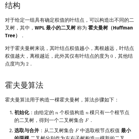
结构
回文树
概率论
欧拉图
Kahan 求和
二次剩余
对于给定一组具有确定权值的叶结点，可以构造出不同的二
序列自动机
博弈论
哈密顿图
珂朵莉树/颜色段均摊
阶 & 原根
叉树，其中，
WPL 最小的二叉树
称为
霍夫曼树（Huffman
Tree）
．
最小表示法
数值算法
二分图
空间优化简介
离散对数
对于霍夫曼树来说，其叶结点权值越小，离根越远，叶结点
Lyndon 分解
序理论
平面图
高次剩余 & 单位根
权值越大，离根越近，此外其仅有叶结点的度为
，其他结
0
0
点度均为
．
2
2
Main–Lorentz 算法
杨氏矩阵
弦图
数论分块
拟阵
图的着色
狄利克雷卷积
霍夫曼算法
Berlekamp–Massey 算法
网络流
莫比乌斯反演
霍夫曼算法用于构造一棵霍夫曼树，算法步骤如下：
初始化
：由给定的
个权值构造
棵只有一个根节点
𝑛
𝑛
图的匹配
杜教筛
n
n
的二叉树，得到一个二叉树集合
．
𝐹
F
Prüfer 序列
Powerful Number 筛
选取与合并
：从二叉树集合
中选取根节点权值
最小
𝐹
F
的两棵
二叉树分别作为左右子树构造一棵新的二叉