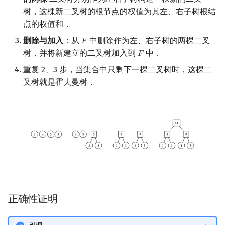
矩阵树定理
Min_25 筛
树，这棵新二叉树的根节点的权值为其左、右子树根结
点的权值和．
LGV 引理
洲阁筛
删除与加入
：从
中删除作为左、右子树的两棵二叉
𝐹
F
树，并将新建立的二叉树加入到
中．
𝐹
F
最大团搜索算法
类欧几里德算法
重复 2、3 步，当集合中只剩下一棵二叉树时，这棵二
支配树
Meissel–Lehmer 算法
叉树就是霍夫曼树．
图上随机游走
连分数
Stern–Brocot 树与 Farey
二次域
Pell 方程
正确性证明