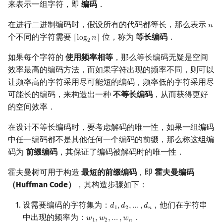
来表示一组字符，即
编码
．
在进行二进制编码时，假设所有的代码都等长，那么表示
𝑛
n
个不同的字符需要
位，称为
等长编码
．
⌈
l
o
g
𝑛
⌉
⌈
log
2
n
⌉
2
如果每个字符的
使用频率相等
，那么等长编码无疑是空间
效率最高的编码方法，而如果字符出现的频率不同，则可以
让频率高的字符采用尽可能短的编码，频率低的字符采用尽
可能长的编码，来构造出一种
不等长编码
，从而获得更好
的空间效率．
在设计不等长编码时，要考虑解码的唯一性，如果一组编码
中任一编码都不是其他任何一个编码的前缀，那么称这组编
码为
前缀编码
，其保证了编码被解码时的唯一性．
霍夫曼树可用于构造
最短的前缀编码
，即
霍夫曼编码
（Huffman Code）
，其构造步骤如下：
设需要编码的字符集为：
，他们在字符串
𝑑
,
𝑑
,
…
,
𝑑
d
1
,
d
2
,
…
,
d
n
1
2
𝑛
中出现的频率为：
．
𝑤
,
𝑤
,
…
,
𝑤
w
1
,
w
2
,
…
,
w
n
1
2
𝑛