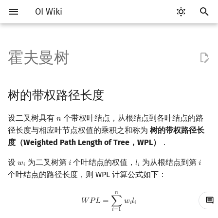
OI Wiki
键
入
霍夫曼树
Getting Started
比赛相关简介
工具软件简介
语言基础简介
算法基础简介
搜索部分简介
动态规划部分简介
字符串部分简介
数学部分简介
并查集
堆简介
分块思想
线段树基础
二叉搜索树 & 平衡树
可持久化数据结构简介
线段树套线段树
Link Cut Tree
树的带权路径长度
图论部分简介
计算几何部分简介
杂项简介
RMQ
OI 赛事与赛制
题型概述
读入、输出优化
Vim
评测工具简介
Testlib 简介
Hello, World!
C++ 标准库简介
类
复杂度简介
排序简介
DP 优化简介
后缀数组简介
数字系统简介
数论基础
多项式与生成函数简介
排列组合
线性代数简介
线性规划基础
基本概念
基本概念
博弈论简介
插值
树基础
最短路
最小生成树
强连通分量
网络流简介
图匹配
离线算法简介
随机函数
以
开
关于本项目
赛事
代码编辑工具
C++ 基础
复杂度
DFS（搜索）
动态规划基础
字符串基础
布尔代数
并查集复杂度
二叉堆
块状数组
线段树合并 & 分裂
Treap
可持久化线段树
平衡树套线段树
全局平衡二叉树
结构
图论相关概念
二维计算几何基础
离散化
并查集应用
ICPC/CCPC 赛事与赛制
交互题
分段打表
Emacs
Arbiter
通用
C++ 语法基础
STL 容器
命名空间
均摊复杂度
选择排序
单调队列/单调栈优化
最优原地后缀排序算法
进位制
模算术简介
代数基本定理
抽屉原理
向量
单纯形法
群论
条件概率与独立性
公平组合游戏
数值积分
树的直径
差分约束
最小树形图
双连通分量
最大流
二分图最大匹配
CDQ 分治
随机化技巧
树的带权路径长度
始
如何参与
题型
评测工具
C++ 标准库
枚举
BFS（搜索）
记忆化搜索
标准库
数字系统
配对堆
块状链表
李超线段树
Splay 树
可持久化块状数组
线段树套平衡树
Euler Tour Tree
霍夫曼算法
图的存储
三维计算几何基础
双指针
括号序列
常见错误
VS Code
Cena
Generator
变量
STL 算法
值类别
冒泡排序
斜率优化
平衡三进制
素数
快速傅里叶变换
容斥原理
内积和外积
环论
随机变量
零和游戏
高斯消元
树的中心
k 短路
最小直径生成树
割点和桥
最小割
二分图最大权匹配
整体二分
爬山算法
设二叉树具有
个带权叶结点，从根结点到各叶结点的路
𝑛
n
搜
径长度与相应叶节点权值的乘积之和称为
树的带权路径长
OI Wiki 不是什么
学习路线
命令行
C++ 进阶
模拟
双向搜索
背包 DP
字符串匹配
位操作
左偏树
树分块
猫树
WBLT
可持久化平衡树
树状数组套权值线段树
Top Tree
DFS（图论）
距离
离线算法
线段树与离线询问
正确性证明
常见技巧
Atom
CCR Plus
Validator
运算
bitset
重载运算符
插入排序
四边形不等式优化
格雷码
最大公约数
快速数论变换
斐波那契数列
矩阵
域论
随机变量的数字特征
非公平组合游戏
牛顿迭代法
树的重心
同余最短路
圆方树
费用流
一般图最大匹配
莫队算法
模拟退火
索
度（Weighted Path Length of Tree，WPL）
．
格式手册
学习资源
命令行编译与调试
C++ 与其他常用语言的区别
递归 & 分治
启发式搜索
区间 DP
字符串哈希
二进制集合操作
Sqrt Tree
区间最值操作 & 区间历史最
替罪羊树
可持久化字典树
分块套树状数组
霍夫曼编码
BFS（图论）
Pick 定理
分数规划
Eclipse
Lemon
Interactor
流程控制语句
string
引用
计数排序
Slope Trick 优化
欧拉函数
快速沃尔什变换
错位排列
初等变换
Schreier–Sims 算法
概率不等式
最近公共祖先
点/边连通度
上下界网络流
一般图最大权匹配
设
为二叉树第
个叶结点的权值，
为从根结点到第
𝑤
𝑖
𝑙
𝑖
w
i
i
l
i
i
𝑖
𝑖
值
个叶结点的路径长度，则 WPL 计算公式如下：
数学符号表
技巧
编译器
Pascal 转 C++ 急救
贪心
A*
DAG 上的 DP
字典树 (Trie)
高精度计算
笛卡尔树
可持久化可并堆
示例代码
树上问题
三角剖分
随机化
Notepad++
Checker
高级数据类型
pair
常量
基数排序
WQS 二分
筛法
Chirp Z 变换
卡特兰数
行列式
树链剖分
Stoer–Wagner 算法
稳定匹配
𝑛
W
P
L
=
∑
i
=
1
n
w
i
l
i
Kinetic Tournament Tree
𝑊
𝑃
𝐿
=
∑
𝑤
𝑙
𝑖
𝑖
F.A.Q.
出题
WSL (Windows 10)
Python 速成
排序
迭代加深搜索
树形 DP
前缀函数与 KMP 算法
快速幂
Size Balanced Tree
有向无环图
凸包
悬线法
Kate
函数
新版 C++ 特性
快速排序
状态设计优化
分解质因数
多项式牛顿迭代
斯特林数
线性空间
树上启发式合并
𝑖
=
1